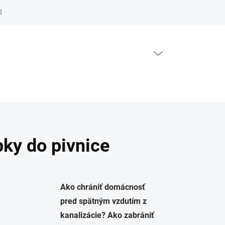
dajov
PRÁZDNY KOŠÍK
NÁKUPNÝ KOŠÍK
pky do pivnice
Ako chrániť domácnosť
pred spätným vzdutím z
kanalizácie? Ako zabrániť