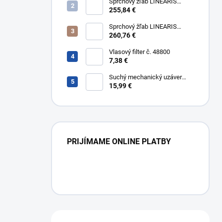
304
Sprchový žľab LINEARIS
Compact č. 45600.64M, L 85
255,84 €
cm, nerezový rám a rošt AISI
304
Sprchový žľab LINEARIS
Compact č. 45600.65M, L 95
260,76 €
cm, nerezový rám a rošt AISI
304
Vlasový filter č. 48800
7,38 €
Suchý mechanický uzáver
Multistop č. 48400,
15,99 €
protizápachový uzáver
PRIJÍMAME ONLINE PLATBY