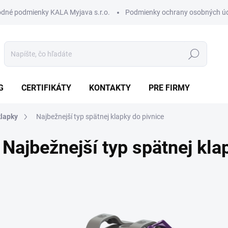
dné podmienky KALA Myjava s.r.o.
Podmienky ochrany osobných ú
Hľadať
G
CERTIFIKÁTY
KONTAKTY
PRE FIRMY
klapky
Najbežnejší typ spätnej klapky do pivnice
Najbežnejší typ spätnej kla