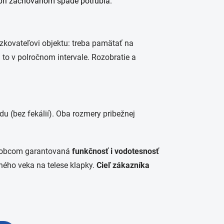
 pri zachovanom spáde potrubia.
zkovateľovi objektu: treba pamätať na
 to v polročnom intervale. Rozobratie a
u (bez fekálií). Oba rozmery pribežnej
Výrobcom garantovaná
funkčnosť i vodotesnosť
rného veka na telese klapky.
Cieľ zákazníka