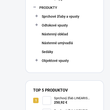
PRODUKTY
Sprchové žľaby a vpusty
Odtokové vpusty
Nástenný obklad
Nástenné umývadlá
Sedáky
Objektové vpusty
TOP 5 PRODUKTOV
Sprchový žľab LINEARIS
Compact č. 45600.63M, L 75
250,92 €
cm, nerezový rám a rošt AISI