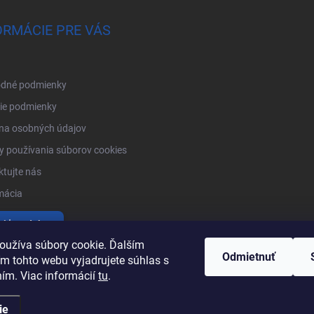
ORMÁCIE PRE VÁS
dné podmienky
ie podmienky
na osobných údajov
 používania súborov cookies
tujte nás
mácia
tiť produkty
oužíva súbory cookie. Ďalším
Odmietnuť
m tohto webu vyjadrujete súhlas s
ním. Viac informácií
tu
.
ie