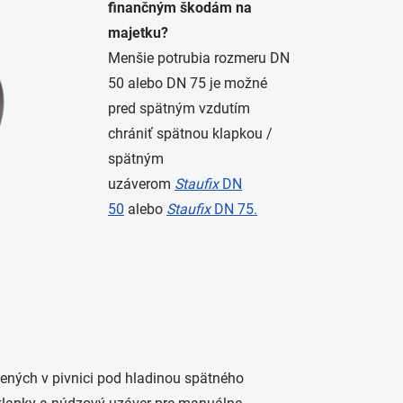
finančným škodám na
majetku?
Menšie potrubia rozmeru DN
50 alebo DN 75 je možné
pred spätným vzdutím
chrániť spätnou klapkou /
spätným
uzáverom
Staufix
DN
50
alebo
Staufix
DN 75
.
ených v pivnici pod hladinou spätného