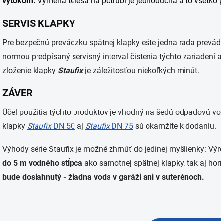
výtokom.
Výmena telesa na potrubí je jednoduchá a to všetko
SERVIS KLAPKY
Pre bezpečnú prevádzku spätnej klapky ešte jedna rada prevád
normou predpísaný servisný interval čistenia týchto zariadení a
zloženie klapky
Staufix
je záležitosťou niekoľkých minút.
ZÁVER
Účel použitia týchto produktov je vhodný na šedú odpadovú vod
klapky
Staufix
DN 50
aj
Staufix
DN 75
sú okamžite k dodaniu.
Výhody série Staufix je možné zhrnúť do jedinej myšlienky: 
do 5 m vodného stĺpca
ako samotnej spätnej klapky, tak aj ho
bude dosiahnutý - žiadna voda v garáži ani v suterénoch.