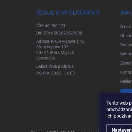
ÚDAJE O SPOLOČNOSTI
INF
IČO: 46 085 271
O nás
DIČ DPH: SK2023227888
Obcho
Adresa: KALA Myjava s.r.o.
Dodac
Stará Myjava 192
907 01 Stará Myjava
Ochra
Slovensko
Zásady
Zákaznícka podpora:
Kontak
PO-PIA: 08:00 - 16:00
Rekla
Vrá
Tento web p
prechádzaní
ich používa
Nastaven