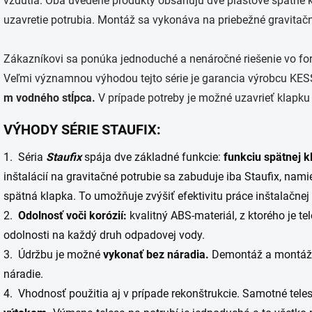
vzdutia. Oba uvedené produkty obsahujú dve plastové spätné 
uzavretie potrubia. Montáž sa vykonáva na priebežné gravitačn
Zákazníkovi sa ponúka jednoduché a nenáročné riešenie vo fo
Veľmi významnou výhodou tejto série je garancia výrobcu KE
m vodného stĺpca.
V prípade potreby je možné uzavrieť klap
VÝHODY SÉRIE STAUFIX:
1. Séria
Staufix
spája dve základné funkcie:
funkciu spätnej k
inštalácií na gravitačné potrubie sa zabuduje iba Staufix, nami
spätná klapka. To umožňuje zvýšiť efektivitu práce inštalačnej 
2.
Odolnosť voči korózií:
kvalitný ABS-materiál, z ktorého je t
odolnosti na každý druh odpadovej vody.
3. Údržbu je možné
vykonať bez náradia.
Demontáž a montáž 
náradie.
4. Vhodnosť použitia aj v prípade rekonštrukcie. Samotné tele