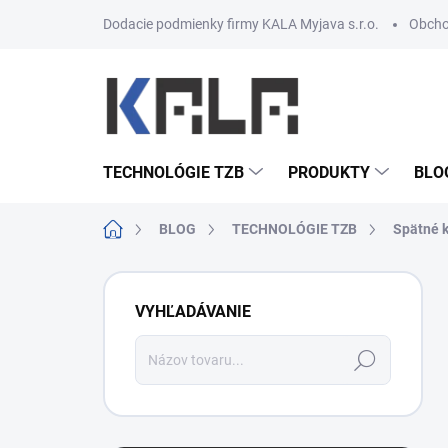
Prejsť na obsah
Dodacie podmienky firmy KALA Myjava s.r.o.
Obcho
TECHNOLÓGIE TZB
PRODUKTY
BLO
Domov
BLOG
TECHNOLÓGIE TZB
Spätné 
Bočný panel
VYHĽADÁVANIE
Hľadať