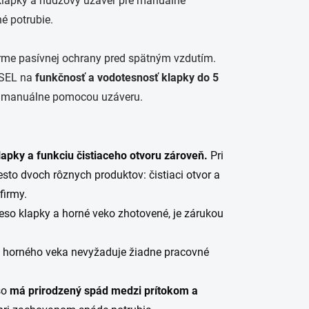
klapky a núdzový uzáver pre manuálne
é potrubie.
rme pasívnej ochrany pred spätným vzdutím.
SSEL na
funkčnosť a vodotesnosť klapky do 5
ku manuálne pomocou uzáveru.
lapky a funkciu čistiaceho otvoru zároveň.
Pri
esto dvoch rôznych produktov: čistiaci otvor a
firmy.
eleso klapky a horné veko zhotovené, je zárukou
horného veka nevyžaduje žiadne pracovné
so
má prirodzený spád medzi prítokom a