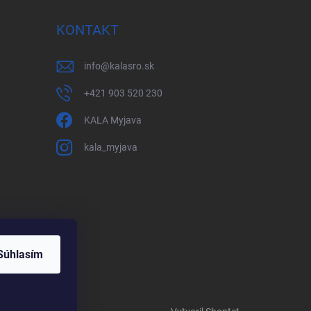
KONTAKT
info
@
kalasro.sk
+421 903 520 230
KALA Myjava
kala_myjava
Súhlasím