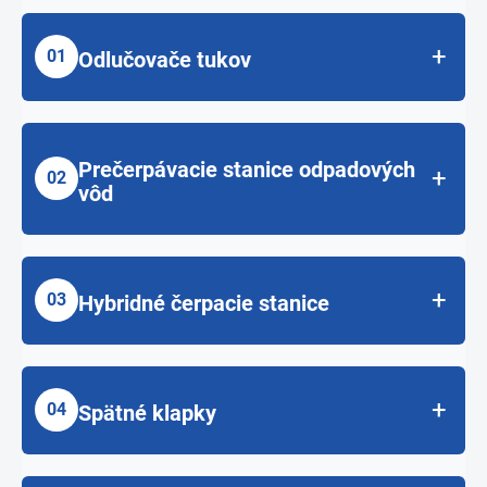
+
01
Odlučovače tukov
Záruka 20 rokov na vodotesnosť, uvedenú záruku
neposkytuje v Európe žiadny iný výrobca.
Prečerpávacie stanice odpadových
+
EasyClean free pre interér
02
vôd
EasyClean Ground pre podzemnú inštaláciu do
exteréru
Nová generácia efektívneho prečerpávania odpadových
vôd – navrhnuté pre profesionálov
V rôznych prevedeniach s čerpadlami alebo bez nich
+
03
Hybridné čerpacie stanice
Do interiéru
Od plne automatických prevedení až po manuálne
prevedenie do interiéru aj exteriéru
Do exteriéru
Slúžia ako aktívna ochrana pred spätným vzdutím,
kombinácia automatickej klapky s čerpadlom /-ami
Viac o sortimente →
+
04
Spätné klapky
Viac o sortimente →
Automatická klapka s čerpadlom na splaškové
odpadové vody Pumpfix F
Slúžia ako pasívna ochrana pred spätným vzdutím, v telese
Automatická klapka až s dvomi čerpadlami na