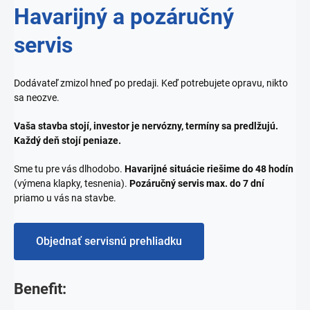
Havarijný a pozáručný
servis
Dodávateľ zmizol hneď po predaji. Keď potrebujete opravu, nikto
sa neozve.
Vaša stavba stojí, investor je nervózny, termíny sa predlžujú.
Každý deň stojí peniaze.
Sme tu pre vás dlhodobo.
Havarijné situácie riešime do 48 hodín
(výmena klapky, tesnenia).
Pozáručný servis max. do 7 dní
priamo u vás na stavbe.
Objednať servisnú prehliadku
Benefit: