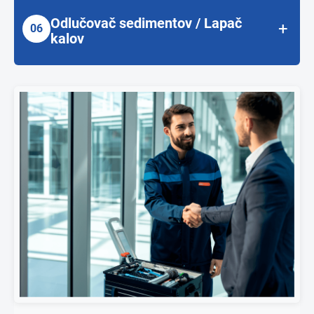
budú osadené jedna alebo dve spätné klapky podľa typu a
splaškové odpadové vody Ecolift L
použitia.
Odlučovač sedimentov / Lapač
+
06
Automatická dvojklapka s dvomi čerpadlami na
kalov
Priebežné klapky Staufix a Staufix Basic DN 110 –
splaškové odpadové vody Ecolift XL
DN 200
Slúžia ako odlučovač
kalov, štrkov, piesku a zeminy,
Klapky pod umývadlo Staufix DN 50
Vyhotovenie do
interiéru i exteriéru
Viac o sortimente →
Klapky na šedú odpadovú vodu Staufix SWA
Viac o sortimente →
Automatické klapky na splaškové odpadové vody
Staufix FKA
Viac o sortimente →