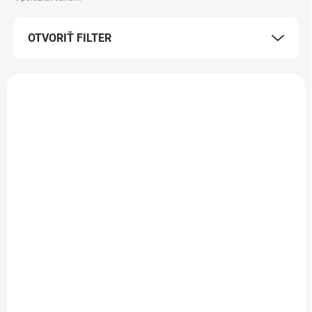
OTVORIŤ FILTER
Výpis produktov
AKCIA
AKCIA
Stenový vpust SCADA
Stenový vpust SCADA
č. 48000.01M
č. 48000.02M
356,70 €
356,70 €
290 € bez DPH
290 € bez DPH
Do košíka
Do košíka