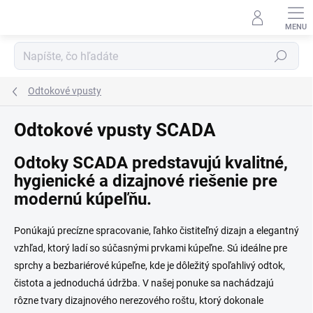
Prejsť na obsah
Hľadať
Odtokové vpusty
Odtokové vpusty SCADA
Odtoky SCADA predstavujú kvalitné,
hygienické a dizajnové riešenie pre
modernú kúpeľňu.
Ponúkajú precízne spracovanie, ľahko čistiteľný dizajn a elegantný
vzhľad, ktorý ladí so súčasnými prvkami kúpeľne. Sú ideálne pre
sprchy a bezbariérové kúpeľne, kde je dôležitý spoľahlivý odtok,
čistota a jednoduchá údržba. V našej ponuke sa nachádzajú
rôzne tvary dizajnového nerezového roštu, ktorý dokonale