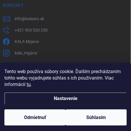
KONTAKT
info
@
kalasro.sk
+421 903 520 230
KALA Myjava
kala_myjava
Tento web používa súbory cookie. Ďalším prechádzaním
tohto webu vyjadrujete súhlas s ich používaním. Viac
informácií
tu
.
Nastavenie
Copyright 2026
KALA Myjava s. r. o.
. Všetky práva vyhradené.
Upraviť
nastavenie cookies
Odmietnuť
Súhlasím
Vytvoril Shoptet