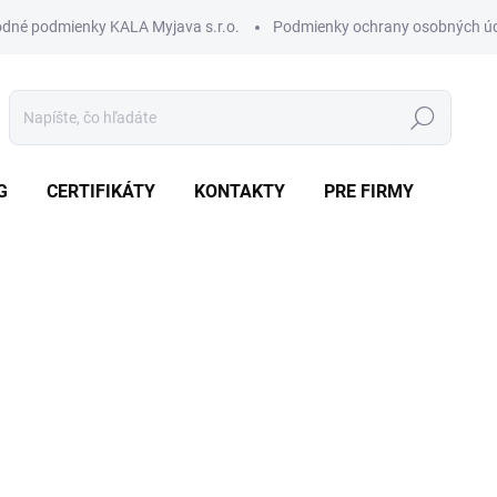
dné podmienky KALA Myjava s.r.o.
Podmienky ochrany osobných ú
Hľadať
G
CERTIFIKÁTY
KONTAKTY
PRE FIRMY
 SE +Co. KG, Nemecko