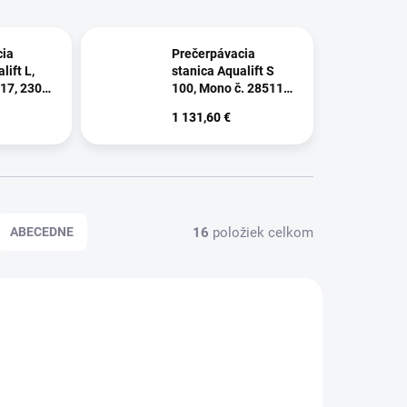
cia
Prečerpávacia
lift L,
stanica Aqualift S
17, 230 V
100, Mono č. 28511,
230 V 0,65 kW
1 131,60 €
16
položiek celkom
ABECEDNE
AKCIA