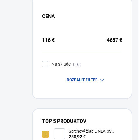
CENA
116
€
4687
€
Na sklade
16
ROZBALIŤ FILTER
TOP 5 PRODUKTOV
Sprchový žľab LINEARIS
Compact č. 45600.63M, L 75
250,92 €