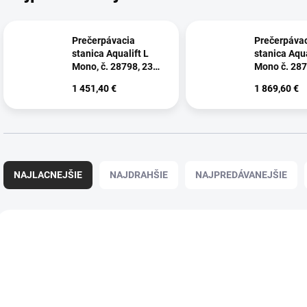
Prečerpávacia
Prečerpáva
stanica Aqualift L
stanica Aqua
Mono, č. 28798, 230
Mono č. 287
V 1,5 kW
1,0 kW
1 451,40 €
1 869,60 €
Radenie produktov
NAJLACNEJŠIE
NAJDRAHŠIE
NAJPREDÁVANEJŠIE
Výpis produktov
AKCIA
AKCIA