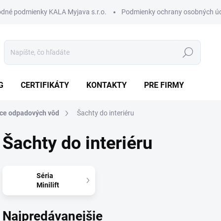
dné podmienky KALA Myjava s.r.o.
Podmienky ochrany osobných ú
Hľadať
G
CERTIFIKÁTY
KONTAKTY
PRE FIRMY
ice odpadových vôd
Šachty do interiéru
Šachty do interiéru
Séria
Minilift
Najpredávanejšie