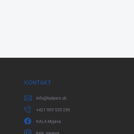
KONTAKT
info
@
kalasro.sk
+421 903 520 230
KALA Myjava
kala_myjava