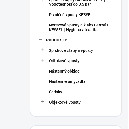
Vodotesnosť do 0,5 bar
Pivničné vpusty KESSEL
Nerezové vpusty a žlaby Ferrofix
KESSEL | Hygiena a kvalita
PRODUKTY
Sprchové žľaby a vpusty
Odtokové vpusty
Nástenný obklad
Nástenné umývadlá
Sedáky
Objektové vpusty