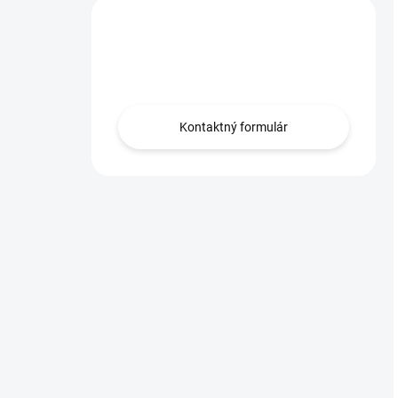
Máte otázku?
Obráťte sa na nás.
Kontaktný formulár