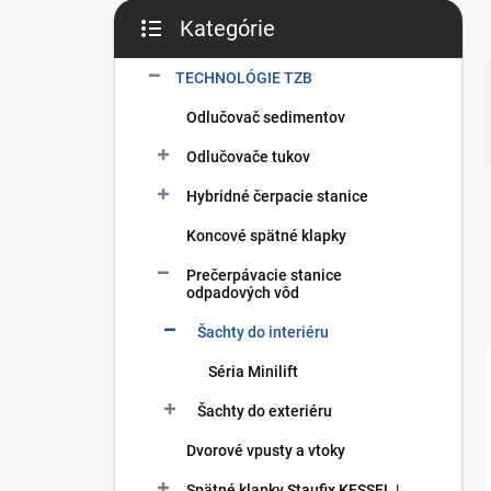
Kategórie
Preskočiť kategórie
TECHNOLÓGIE TZB
Odlučovač sedimentov
Odlučovače tukov
Hybridné čerpacie stanice
Koncové spätné klapky
Prečerpávacie stanice
odpadových vôd
Šachty do interiéru
Séria Minilift
Šachty do exteriéru
Dvorové vpusty a vtoky
Spätné klapky Staufix KESSEL |