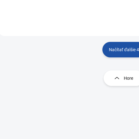
Načítať ďalšie 4
Ovláda
Hore