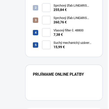
cm, nerezový rám a rošt AISI
304
Sprchový žľab LINEARIS
Compact č. 45600.64M, L 85
255,84 €
cm, nerezový rám a rošt AISI
304
Sprchový žľab LINEARIS
Compact č. 45600.65M, L 95
260,76 €
cm, nerezový rám a rošt AISI
304
Vlasový filter č. 48800
7,38 €
Suchý mechanický uzáver
Multistop č. 48400,
15,99 €
protizápachový uzáver
PRIJÍMAME ONLINE PLATBY