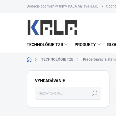
Prejsť na obsah
Dodacie podmienky firmy KALA Myjava s.r.o.
Obcho
TECHNOLÓGIE TZB
PRODUKTY
BLO
Domov
TECHNOLÓGIE TZB
Prečerpávacie stan
Bočný panel
VYHĽADÁVANIE
Hľadať