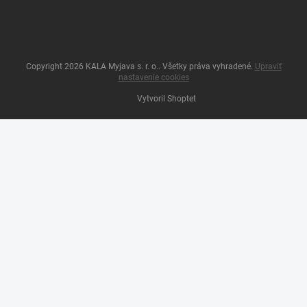
Copyright 2026
KALA Myjava s. r. o.
. Všetky práva vyhradené.
Upraviť
nastavenie cookies
Vytvoril Shoptet