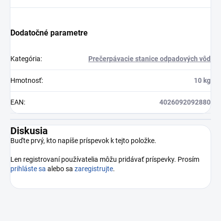
Dodatočné parametre
Kategória
:
Prečerpávacie stanice odpadových vôd
Hmotnosť
:
10 kg
EAN
:
4026092092880
Diskusia
Buďte prvý, kto napíše príspevok k tejto položke.
Len registrovaní používatelia môžu pridávať príspevky. Prosím
prihláste sa
alebo sa
zaregistrujte
.