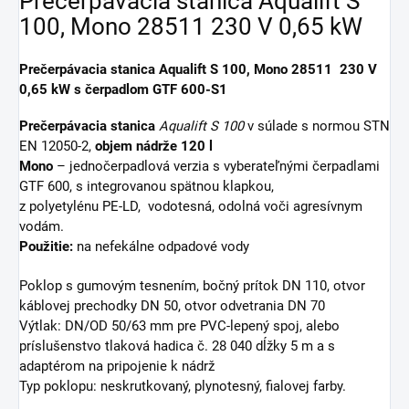
Prečerpávacia stanica Aqualift S
100, Mono 28511 230 V 0,65 kW
Prečerpávacia stanica Aqualift S 100, Mono 28511 230 V
0,65 kW s čerpadlom GTF 600-S1
Prečerpávacia stanica
Aqualift S 100
v súlade s normou STN
EN 12050-2,
objem nádrže 120 l
Mono
– jednočerpadlová verzia s vyberateľnými čerpadlami
GTF 600, s integrovanou spätnou klapkou,
z polyetylénu PE-LD, vodotesná, odolná voči agresívnym
vodám.
Použitie:
na nefekálne odpadové vody
Poklop s gumovým tesnením, bočný prítok DN 110, otvor
káblovej prechodky DN 50, otvor odvetrania DN 70
Výtlak: DN/OD 50/63 mm pre PVC-lepený spoj, alebo
príslušenstvo tlaková hadica č. 28 040 dĺžky 5 m a s
adaptérom na pripojenie k nádrž
Typ poklopu: neskrutkovaný, plynotesný, fialovej farby.