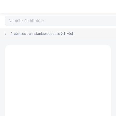
Prejsť na obsah
Prečerpávacie stanice odpadových vôd
Podrobnosti hodnotenia
Neohodnotené
ZNAČKA:
KESSEL
AKCIA