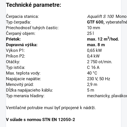
Technické parametre:
Čerpacia stanica:
Aqualift S 100
Mono
Typ čerpadla:
GTF 600,
vyberateľné
Priechodnosť tuhých častíc:
10 mm
Čerpaný objem:
25 l
3
Prietok:
max. 12 m
/hod.
Dopravná výška:
max. 8 m
Výkon P1:
0,65 kW
Príkon P2:
0,4 kW
Otáčky:
2 750 ot/min.
Typ ističa:
C 16 A
Max. teplota vody:
40 °C
Napájacie napätie:
230 V, 50 Hz
Menovitý prúd:
2,9 m
Dĺžka napájacieho káblu:
5 m
Typ merania hladiny:
mechanicky, plavák
Ventilačné potrubie musí byť pripojené k nádrži.
V súlade s normou STN EN 12050-2