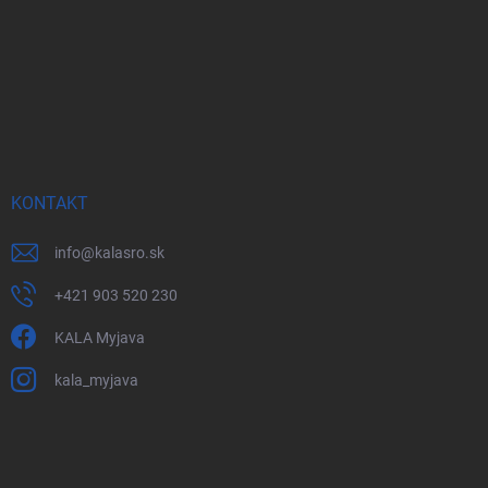
KONTAKT
info
@
kalasro.sk
+421 903 520 230
KALA Myjava
kala_myjava