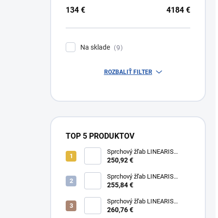
134
€
4184
€
Na sklade
9
ROZBALIŤ FILTER
TOP 5 PRODUKTOV
Sprchový žľab LINEARIS
Compact č. 45600.63M, L 75
250,92 €
cm, nerezový rám a rošt AISI
304
Sprchový žľab LINEARIS
Compact č. 45600.64M, L 85
255,84 €
cm, nerezový rám a rošt AISI
304
Sprchový žľab LINEARIS
Compact č. 45600.65M, L 95
260,76 €
cm, nerezový rám a rošt AISI