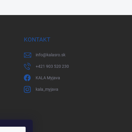
KONTAKT
info
@
kalasro.sk
+421 903 520 230
KALA Myjava
kala_myjava