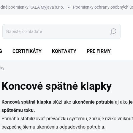
dné podmienky KALA Myjava s.r.o.
Podmienky ochrany osobných ú
Hľadať
G
CERTIFIKÁTY
KONTAKTY
PRE FIRMY
pky
Koncové spätné klapky
Koncová spätná klapka
slúži ako
ukončenie potrubia
aj ako
j
spätnému toku.
Pomáha stabilizovať prevádzku systému, znižuje riziko vniknuti
bezpečnejšiemu ukončeniu odpadového potrubia.