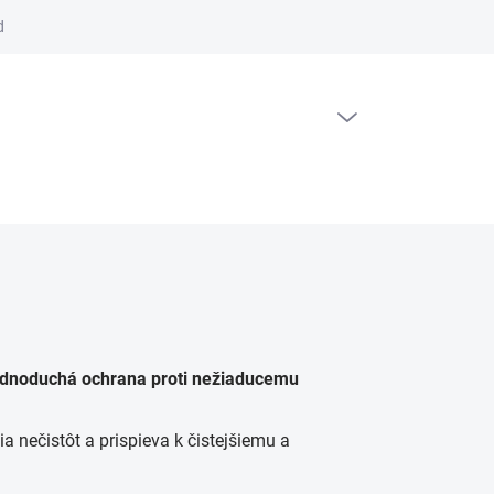
dajov
PRÁZDNY KOŠÍK
NÁKUPNÝ KOŠÍK
ednoduchá ochrana proti nežiaducemu
a nečistôt a prispieva k čistejšiemu a