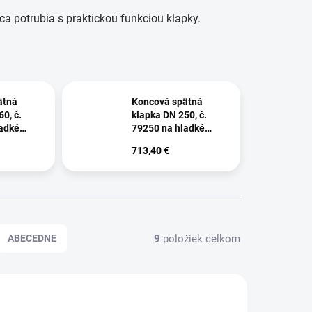
ca potrubia s praktickou funkciou klapky.
ätná
Koncová spätná
0, č.
klapka DN 250, č.
adké
79250 na hladké
potrubie
713,40 €
9
položiek celkom
ABECEDNE
AKCIA