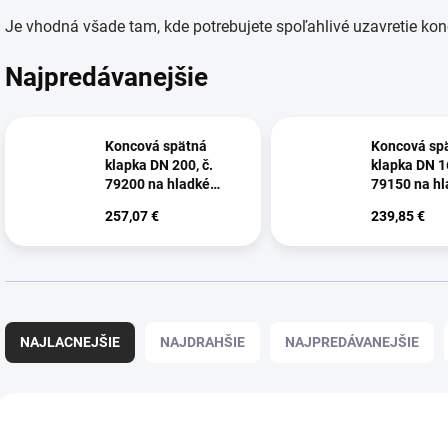
Je vhodná všade tam, kde potrebujete spoľahlivé uzavretie kon
Najpredávanejšie
Koncová spätná
Koncová sp
klapka DN 200, č.
klapka DN 16
79200 na hladké
79150 na hl
potrubie
potrubie
257,07 €
239,85 €
Radenie produktov
NAJLACNEJŠIE
NAJDRAHŠIE
NAJPREDÁVANEJŠIE
Výpis produktov
AKCIA
AKCIA