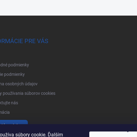
ORMÁCIE PRE VÁS
dné podmienky
ie podmienky
na osobných údajov
 používania súborov cookies
tujte nás
mácia
tiť produkty
oužíva súbory cookie. Ďalším