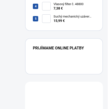
304
Vlasový filter č. 48800
7,38 €
Suchý mechanický uzáver
Multistop č. 48400,
15,99 €
protizápachový uzáver
PRIJÍMAME ONLINE PLATBY
Máte otázku?
Obráťte sa na nás.