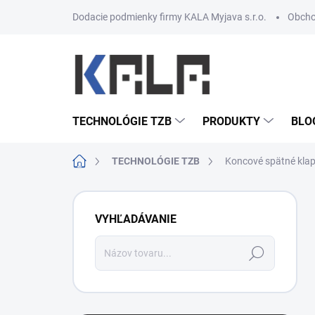
Prejsť na obsah
Dodacie podmienky firmy KALA Myjava s.r.o.
Obcho
TECHNOLÓGIE TZB
PRODUKTY
BLO
Domov
TECHNOLÓGIE TZB
Koncové spätné kla
Bočný panel
VYHĽADÁVANIE
Hľadať