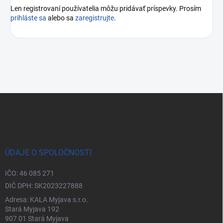
Len registrovaní používatelia môžu pridávať príspevky. Prosím
prihláste sa
alebo sa
zaregistrujte
.
Zápätie
ÚDAJE O SPOLOČNOSTI
IČO: 46 085 271
DIČ DPH: SK2023227888
Adresa: KALA Myjava s.r.o.
Stará Myjava 192
907 01 Stará Myjava