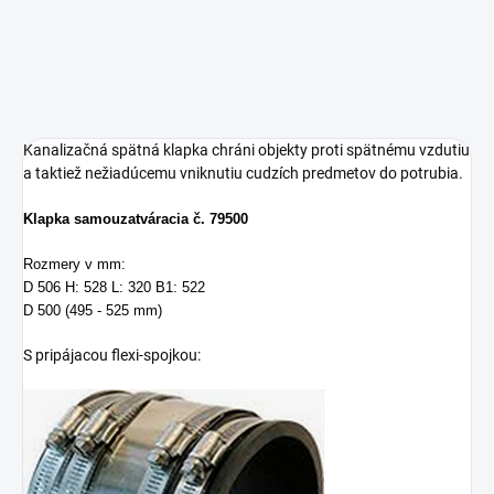
Kanalizačná spätná klapka chráni objekty proti spätnému vzdutiu
a taktiež nežiadúcemu vniknutiu cudzích predmetov do potrubia.
Klapka samouzatváracia č. 79500
Rozmery v mm:
D 506 H: 528 L: 320 B1: 522
D 500 (495 - 525 mm)
S pripájacou flexi-spojkou: