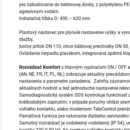
pre zabudovanie do betónovej dosky, z polyetylénu PE
agresívnym vodám.
Inštalačná hĺbka D: 490 – 620 mm
Plastový nástavec pre plynulé nastavenie výšky a vyro
dlažby,
bočný prítok DN 110, otvor káblovej prechodky DN 50,
Ovládanie čerpadla plavákom, integrovaná spätná kla
Rozvádzač Komfort
s hlavným vypínačom ON / OFF a 
(AN, NE, FR, IT, PL, NL) zobrazuje aktuálny prevádzkov
nastavenia a parametre zariadenia. Zahŕňa záznamo
aktuálnych hodnôt a tiež jednoduché nastavenie relev
Samodiagnostický systém SDS kontroluje funkčnosť a 
krátkodobým zapnutím, v prípade poruchy ohlási alar
voľného kontaktu, alebo modemom TeleControl prenáša
Pamäťová funkcia pre vykonanie ďalšieho servisného
Samotný rozvádzač je vodotesný vodotesný (IP 54), u
napätie 230 V 50 Hz. So svorkou voľného kontaktu (pr