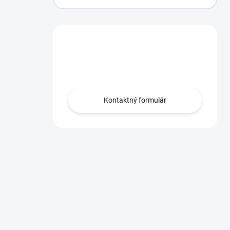
Máte otázku?
Obráťte sa na nás.
Kontaktný formulár