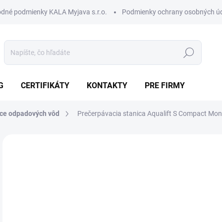
dné podmienky KALA Myjava s.r.o.
Podmienky ochrany osobných ú
Hľadať
G
CERTIFIKÁTY
KONTAKTY
PRE FIRMY
ice odpadových vôd
Prečerpávacia stanica Aqualift S Compact Mon
Neohodnotené
Podrobnosti hodnotenia
ZNAČKA:
KESSEL
AKCIA
2 
1 3
Jedn
SK