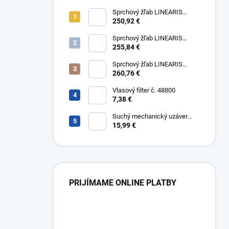
Sprchový žľab LINEARIS
Compact č. 45600.63M, L 75
250,92 €
cm, nerezový rám a rošt AISI
304
Sprchový žľab LINEARIS
Compact č. 45600.64M, L 85
255,84 €
cm, nerezový rám a rošt AISI
304
Sprchový žľab LINEARIS
Compact č. 45600.65M, L 95
260,76 €
cm, nerezový rám a rošt AISI
304
Vlasový filter č. 48800
7,38 €
Suchý mechanický uzáver
Multistop č. 48400,
15,99 €
protizápachový uzáver
PRIJÍMAME ONLINE PLATBY