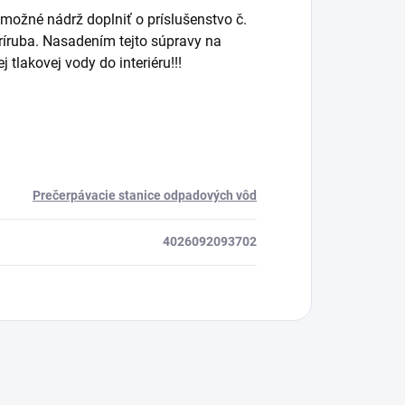
možné nádrž doplniť o príslušenstvo č.
ríruba. Nasadením tejto súpravy na
nej tlakovej vody do interiéru!!!
Prečerpávacie stanice odpadových vôd
4026092093702