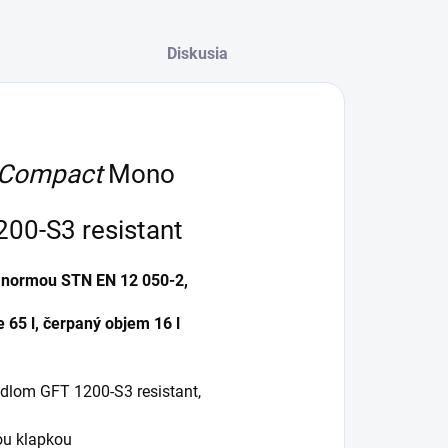
Diskusia
S Compact
Mono
00-S3 resistant
s normou STN EN 12 050-2,
 65 l, čerpaný objem 16 l
adlom GFT 1200-S3 resistant,
ou klapkou