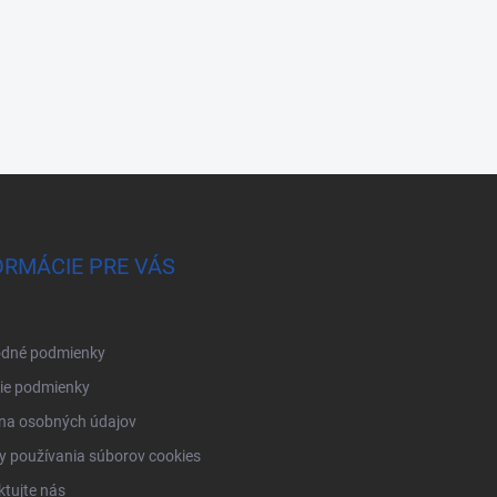
ORMÁCIE PRE VÁS
dné podmienky
ie podmienky
na osobných údajov
 používania súborov cookies
tujte nás