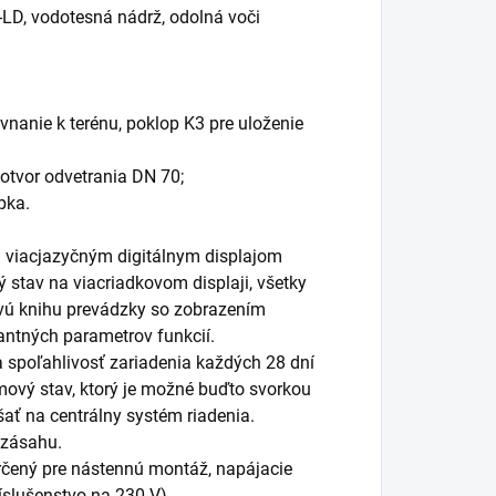
-LD,
vodotesná nádrž, odolná voči
vnanie k terénu, poklop K3 pre uloženie
 otvor odvetrania DN 70;
pka.
viacjazyčným digitálnym displajom
ý stav na viacriadkovom displaji, všetky
vú knihu prevádzky so zobrazením
antných parametrov funkcií.
spoľahlivosť zariadenia každých 28 dní
mový stav, ktorý je možné buďto svorkou
ť na centrálny systém riadenia.
 zásahu.
rčený pre nástennú montáž, napájacie
íslušenstvo na 230 V).