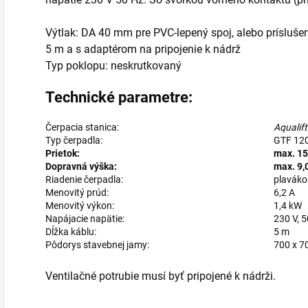
Výtlak: DA 40 mm pre PVC-lepený spoj, alebo príslušen
5 m a s adaptérom na pripojenie k nádrž
Typ poklopu: neskrutkovaný
Technické parametre:
Čerpacia stanica:
Aqualif
Typ čerpadla:
GTF 120
Prietok:
max. 15
Dopravná výška:
max. 9,
Riadenie čerpadla:
plavák
Menovitý prúd:
6,2 A
Menovitý výkon:
1,4 kW
Napájacie napätie:
230 V, 
Dĺžka káblu:
5 m
Pôdorys stavebnej jamy:
700 x 
Ventilačné potrubie musí byť pripojené k nádrži.