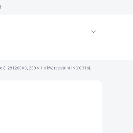
dajov
PRÁZDNY KOŠÍK
NÁKUPNÝ KOŠÍK
o č. 281200XC, 230 V 1,4 kW, resistant INOX 316L
066,40 €
1 709,70 €
90 € bez DPH
otková cena:
LADOM
(>5 KS)