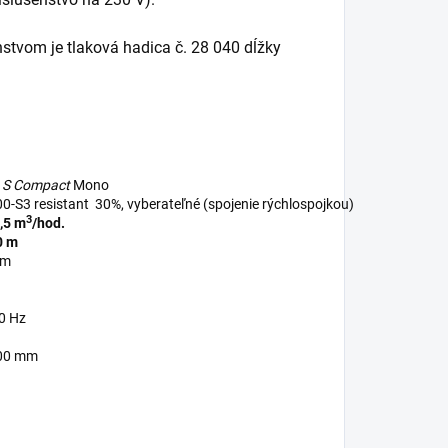
stvom je tlaková hadica č. 28 040 dĺžky
t S Compact
Mono
0-S3 resistant 30%, vyberateľné (spojenie rýchlospojkou)
3
,5 m
/hod.
0 m
om
50 Hz
700 mm