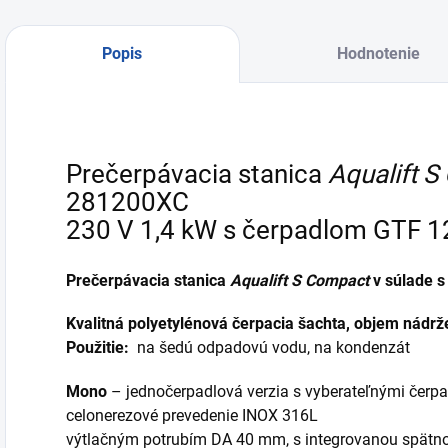
Popis
Hodnotenie
Prečerpávacia stanica
Aqualift 
281200XC
230 V 1,4 kW s čerpadlom GTF 12
Prečerpávacia stanica
Aqualift S Compact
v súlade 
Kvalitná polyetylénová čerpacia šachta
, objem nádrže
Použitie:
na šedú odpadovú vodu, na kondenzát
Mono
– jednočerpadlová verzia
s vyberateľnými čerp
celonerezové prevedenie INOX 316L
výtlačným potrubím DA 40 mm, s integrovanou spätn