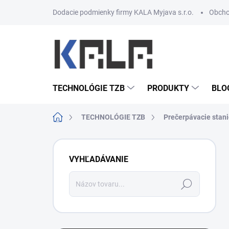
Prejsť na obsah
Dodacie podmienky firmy KALA Myjava s.r.o.
Obcho
TECHNOLÓGIE TZB
PRODUKTY
BLO
Domov
TECHNOLÓGIE TZB
Prečerpávacie stan
Bočný panel
VYHĽADÁVANIE
Hľadať