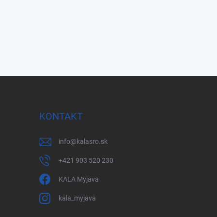
KONTAKT
info
@
kalasro.sk
+421 903 520 230
KALA Myjava
kala_myjava