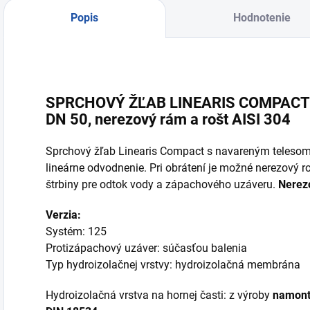
Popis
Hodnotenie
SPRCHOVÝ ŽĽAB LINEARIS COMPACT 
DN 50, nerezový rám a rošt AISI 304
Sprchový žľab Linearis Compact s navareným telesom
lineárne odvodnenie. Pri obrátení je možné nerezový r
štrbiny pre odtok vody a zápachového uzáveru.
Nerezo
Verzia:
Systém: 125
Protizápachový uzáver: súčasťou balenia
Typ hydroizolačnej vrstvy: hydroizolačná membrána
Hydroizolačná vrstva na hornej časti: z výroby
namont