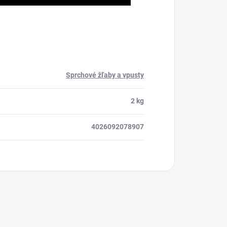
Sprchové žľaby a vpusty
2 kg
4026092078907