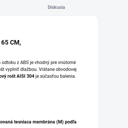
Diskusia
65 CM,
 odtoku z ABS je vhodný pre vnútorné
ošt vyplniť dlažbou. Vrátane obvodovej
vý rošt AISI 304
je súčasťou balenia.
ovaná tesniaca membrána (M) podľa