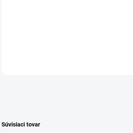
dok
mat
Ide
iba
36 l
dos
DETA
Súvisiaci tovar