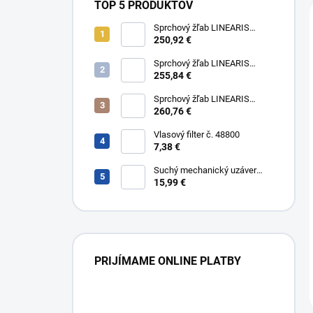
TOP 5 PRODUKTOV
Sprchový žľab LINEARIS
Compact č. 45600.63M, L 75
250,92 €
cm, nerezový rám a rošt AISI
304
Sprchový žľab LINEARIS
Compact č. 45600.64M, L 85
255,84 €
cm, nerezový rám a rošt AISI
304
Sprchový žľab LINEARIS
Compact č. 45600.65M, L 95
260,76 €
cm, nerezový rám a rošt AISI
304
Vlasový filter č. 48800
7,38 €
Suchý mechanický uzáver
Multistop č. 48400,
15,99 €
protizápachový uzáver
PRIJÍMAME ONLINE PLATBY