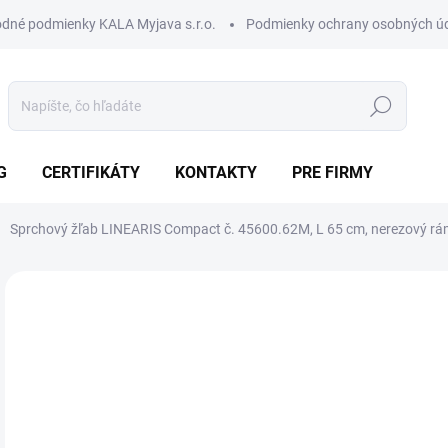
dné podmienky KALA Myjava s.r.o.
Podmienky ochrany osobných ú
Hľadať
G
CERTIFIKÁTY
KONTAKTY
PRE FIRMY
Sprchový žľab LINEARIS Compact č. 45600.62M, L 65 cm, nerezový rám
Neohodnotené
Podrobnosti hodnotenia
ZNAČKA:
KESSEL
AKCIA
1 + 1
30
202
Jedn
SK