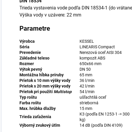
DIN 18534
Trieda vystavenia vode podľa DIN 18534-1 (do vrátane
Výška vody v uzávere: 22 mm
Parametre
Výrobca
KESSEL
Séria
LINEARIS Compact
Prevedenie
Nerezová oceľ AISI 304
Základné teleso
kompozit ABS
Rozmer
650x66 mm
Výtok pevný
DN 50
Montážna hĺbka príruby
65 mm
Prietok s 10 mm výšky vody
36 l/min
Prietok s 20 mm výšky vody
42 l/min
Prietok pri použití
Multistop
54 l/min
Typ roštu
ušľachtilá oceľ
Farba roštu
strieborná
Max. hrúbka dlažby
15 mm
K3 (podľa EN 1253-1 -> 300
Trieda zaťaženia
kg)
Výborný zvukový útlm
14 dB (podľa DIN 4109)