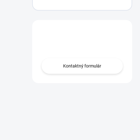
Máte otázku?
Obráťte sa na nás.
Kontaktný formulár