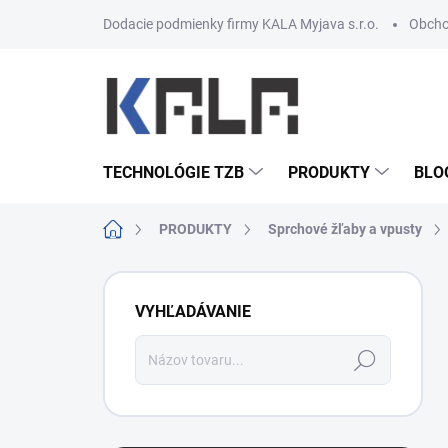
Prejsť na obsah
Dodacie podmienky firmy KALA Myjava s.r.o.
Obcho
TECHNOLÓGIE TZB
PRODUKTY
BLO
Domov
PRODUKTY
Sprchové žľaby a vpusty
Bočný panel
VYHĽADÁVANIE
Hľadať