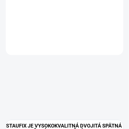
−
+
Pridať do košíka
DETAILNÉ INFORMÁCIE
OPÝTAŤ SA
STAUFIX JE VYSOKOKVALITNÁ DVOJITÁ SPÄTNÁ