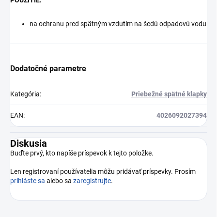
POUŽITIE:
na ochranu pred spätným vzdutím na šedú odpadovú vodu
Dodatočné parametre
Kategória
:
Priebežné spätné klapky
EAN
:
4026092027394
Diskusia
Buďte prvý, kto napíše príspevok k tejto položke.
Len registrovaní používatelia môžu pridávať príspevky. Prosím
prihláste sa
alebo sa
zaregistrujte
.