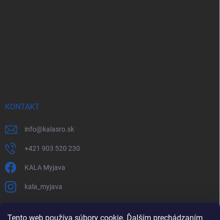
KONTAKT
info
@
kalasro.sk
+421 903 520 230
KALA Myjava
kala_myjava
Tento web používa súbory cookie. Ďalším prechádzaním