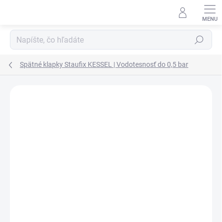
Prejsť na obsah
Hľadať
Spätné klapky Staufix KESSEL | Vodotesnosť do 0,5 bar
Podrobnosti hodnotenia
Neohodnotené
ZNAČKA:
KESSEL
AKCIA