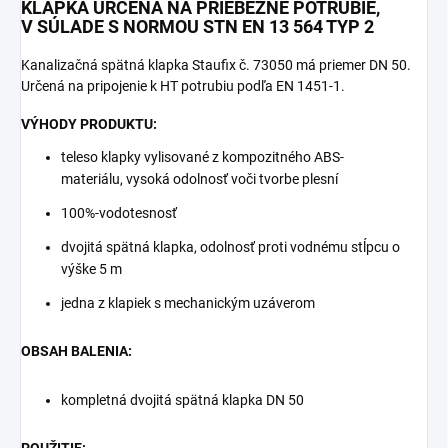
KLAPKA URČENÁ NA PRIEBEŽNÉ POTRUBIE,
V SÚLADE S NORMOU STN EN 13 564 TYP 2
Kanalizačná spätná klapka Staufix č. 73050 má priemer DN 50.
Určená na pripojenie k HT potrubiu podľa EN 1451-1.
VÝHODY PRODUKTU:
teleso klapky vylisované z kompozitného ABS-
materiálu, vysoká odolnosť voči tvorbe plesní
100%-vodotesnosť
dvojitá spätná klapka, odolnosť proti vodnému stĺpcu o
výške 5 m
jedna z klapiek s mechanickým uzáverom
OBSAH BALENIA:
kompletná dvojitá spätná klapka DN 50