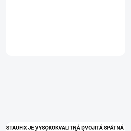
−
+
Pridať do košíka
DETAILNÉ INFORMÁCIE
OPÝTAŤ SA
STAUFIX JE VYSOKOKVALITNÁ DVOJITÁ SPÄTNÁ