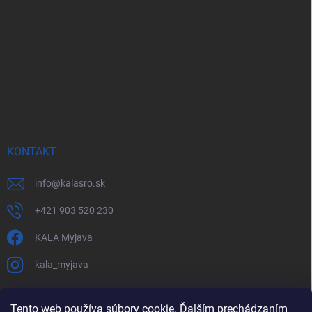
KONTAKT
info
@
kalasro.sk
+421 903 520 230
KALA Myjava
kala_myjava
Tento web používa súbory cookie. Ďalším prechádzaním