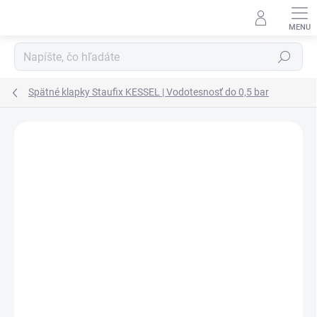
Prejsť na obsah
Hľadať
Spätné klapky Staufix KESSEL | Vodotesnosť do 0,5 bar
Podrobnosti hodnotenia
Neohodnotené
ZNAČKA:
KESSEL
AKCIA