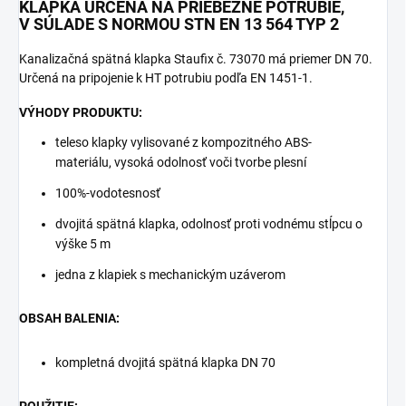
KLAPKA URČENÁ NA PRIEBEŽNÉ POTRUBIE,
V SÚLADE S NORMOU STN EN 13 564 TYP 2
Kanalizačná spätná klapka Staufix č. 73070 má priemer DN 70.
Určená na pripojenie k HT potrubiu podľa EN 1451-1.
VÝHODY PRODUKTU:
teleso klapky vylisované z kompozitného ABS-
materiálu, vysoká odolnosť voči tvorbe plesní
100%-vodotesnosť
dvojitá spätná klapka, odolnosť proti vodnému stĺpcu o
výške 5 m
jedna z klapiek s mechanickým uzáverom
OBSAH BALENIA:
kompletná dvojitá spätná klapka DN 70