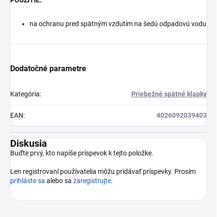
POUŽITIE:
na ochranu pred spätným vzdutím na šedú odpadovú vodu
Dodatočné parametre
Kategória
:
Priebežné spätné klapky
EAN
:
4026092039403
Diskusia
Buďte prvý, kto napíše príspevok k tejto položke.
Len registrovaní používatelia môžu pridávať príspevky. Prosím
prihláste sa
alebo sa
zaregistrujte
.