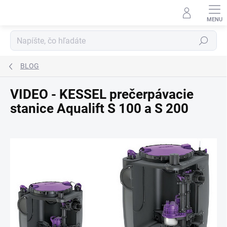
Prejsť na obsah
Hľadať
BLOG
VIDEO - KESSEL prečerpávacie
stanice Aqualift S 100 a S 200