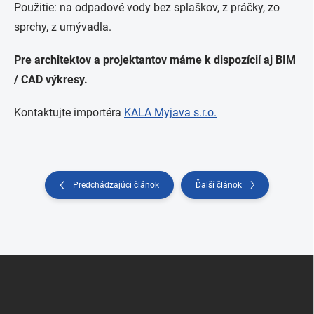
Použitie: na odpadové vody bez splaškov, z práčky, zo
sprchy, z umývadla.
Pre architektov a projektantov máme k dispozícií aj BIM
/ CAD výkresy.
Kontaktujte importéra
KALA Myjava s.r.o.
Predchádzajúci článok
Ďalší článok
Zápätie