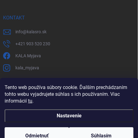
KONTAKT
info
@
kalasro.sk
+421 903 520 230
KALA Myjava
kala_myjava
Tento web používa súbory cookie. Ďalším prechádzaním
tohto webu vyjadrujete súhlas s ich používaním. Viac
informácií
tu
.
Nastavenie
Copyright 2026
KALA Myjava s. r. o.
. Všetky práva vyhradené.
Upraviť
nastavenie cookies
Odmietnuť
Súhlasím