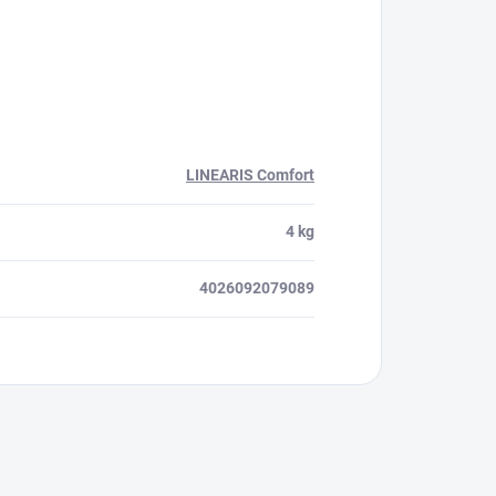
LINEARIS Comfort
4 kg
4026092079089