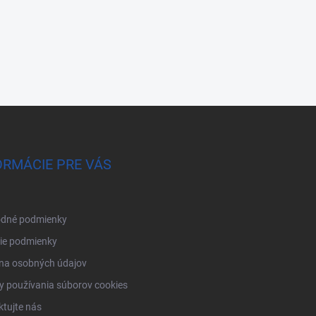
ORMÁCIE PRE VÁS
dné podmienky
ie podmienky
na osobných údajov
 používania súborov cookies
tujte nás