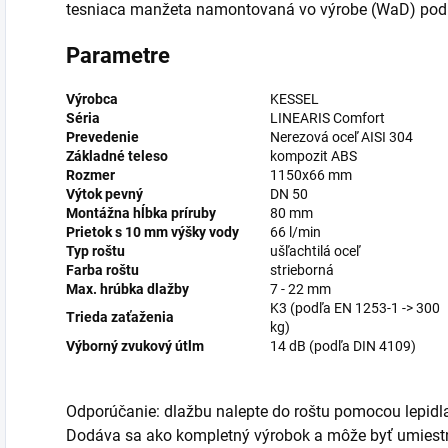
tesniaca manžeta namontovaná vo výrobe (WaD) pod
Parametre
Výrobca
KESSEL
Séria
LINEARIS Comfort
Prevedenie
Nerezová oceľ AISI 304
Základné teleso
kompozit ABS
Rozmer
1150x66 mm
Výtok pevný
DN 50
Montážna hĺbka príruby
80 mm
Prietok s 10 mm výšky vody
66 l/min
Typ roštu
ušľachtilá oceľ
Farba roštu
strieborná
Max. hrúbka dlažby
7 - 22 mm
K3 (podľa EN 1253-1 -> 300
Trieda zaťaženia
kg)
Výborný zvukový útlm
14 dB (podľa DIN 4109)
Odporúčanie: dlažbu nalepte do roštu pomocou lepid
Dodáva sa ako kompletný výrobok a môže byť umiest