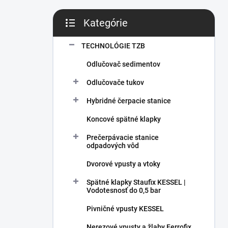
Kategórie
Preskočiť kategórie
TECHNOLÓGIE TZB
Odlučovač sedimentov
Odlučovače tukov
Hybridné čerpacie stanice
Koncové spätné klapky
Prečerpávacie stanice
odpadových vôd
Dvorové vpusty a vtoky
Spätné klapky Staufix KESSEL |
Vodotesnosť do 0,5 bar
Pivničné vpusty KESSEL
Nerezové vpusty a žlaby Ferrofix