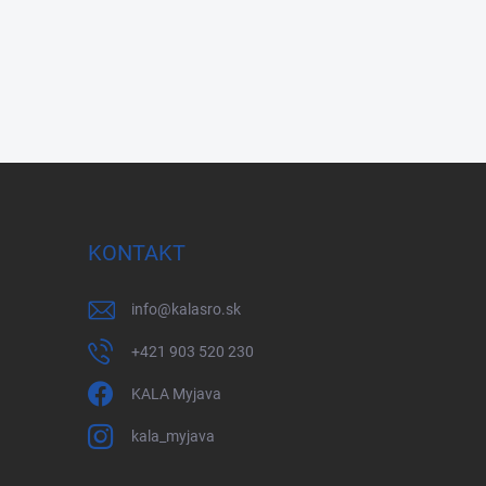
KONTAKT
info
@
kalasro.sk
+421 903 520 230
KALA Myjava
kala_myjava