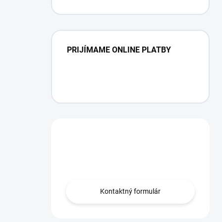
protizápachový uzáver
PRIJÍMAME ONLINE PLATBY
Máte otázku?
Obráťte sa na nás.
Kontaktný formulár