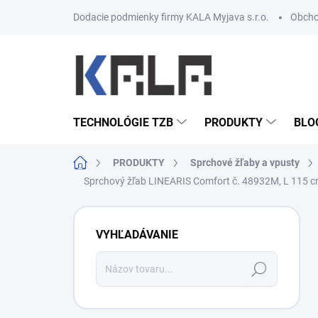
Prejsť na obsah
Dodacie podmienky firmy KALA Myjava s.r.o.
Obcho
TECHNOLÓGIE TZB
PRODUKTY
BLO
Domov
PRODUKTY
Sprchové žľaby a vpusty
Sprchový žľab LINEARIS Comfort č. 48932M, L 115 cm
Bočný panel
VYHĽADÁVANIE
Hľadať