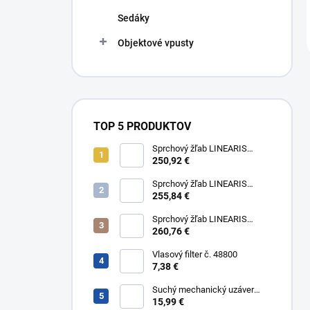
Sedáky
Objektové vpusty
TOP 5 PRODUKTOV
Sprchový žľab LINEARIS
Compact č. 45600.63M, L 75
250,92 €
cm, nerezový rám a rošt AISI
304
Sprchový žľab LINEARIS
Compact č. 45600.64M, L 85
255,84 €
cm, nerezový rám a rošt AISI
304
Sprchový žľab LINEARIS
Compact č. 45600.65M, L 95
260,76 €
cm, nerezový rám a rošt AISI
304
Vlasový filter č. 48800
7,38 €
Suchý mechanický uzáver
Multistop č. 48400,
15,99 €