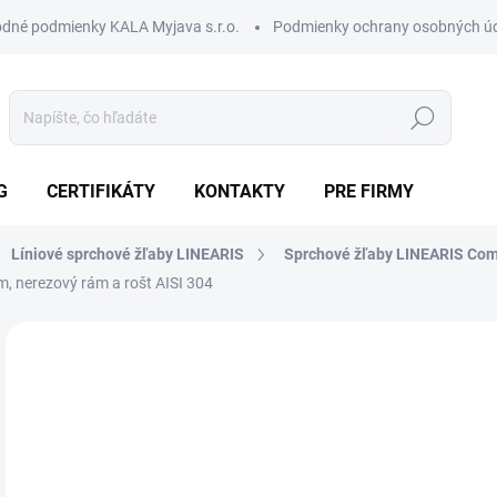
dné podmienky KALA Myjava s.r.o.
Podmienky ochrany osobných ú
Hľadať
G
CERTIFIKÁTY
KONTAKTY
PRE FIRMY
Líniové sprchové žľaby LINEARIS
Sprchové žľaby LINEARIS Com
, nerezový rám a rošt AISI 304
Neohodnotené
Podrobnosti hodnotenia
ZNAČKA:
KESSEL
AKCIA
80
475
Jedn
SK