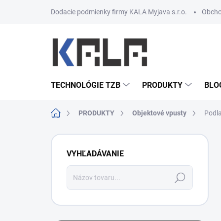
Prejsť na obsah
Dodacie podmienky firmy KALA Myjava s.r.o.
Obcho
TECHNOLÓGIE TZB
PRODUKTY
BLO
Domov
PRODUKTY
Objektové vpusty
Podla
Bočný panel
VYHĽADÁVANIE
Hľadať