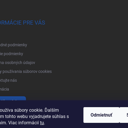
ORMÁCIE PRE VÁS
dné podmienky
ie podmienky
na osobných údajov
 používania súborov cookies
tujte nás
mácia
tiť produkty
oužíva súbory cookie. Ďalším
Odmietnuť
m tohto webu vyjadrujete súhlas s
ním. Viac informácií
tu
.