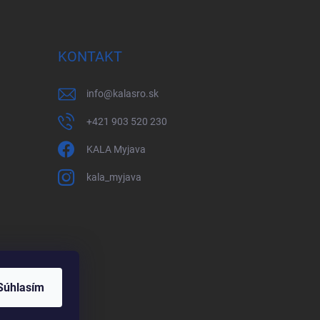
KONTAKT
info
@
kalasro.sk
+421 903 520 230
KALA Myjava
kala_myjava
Súhlasím