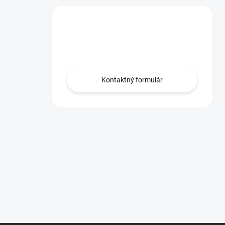
Máte otázku?
Obráťte sa na nás.
Kontaktný formulár