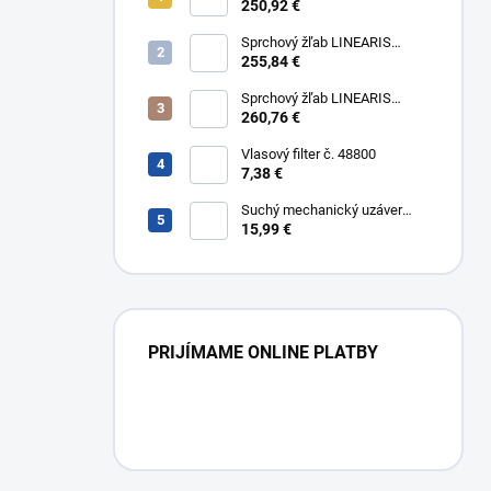
Compact č. 45600.63M, L 75
250,92 €
cm, nerezový rám a rošt AISI
304
Sprchový žľab LINEARIS
Compact č. 45600.64M, L 85
255,84 €
cm, nerezový rám a rošt AISI
304
Sprchový žľab LINEARIS
Compact č. 45600.65M, L 95
260,76 €
cm, nerezový rám a rošt AISI
304
Vlasový filter č. 48800
7,38 €
Suchý mechanický uzáver
Multistop č. 48400,
15,99 €
protizápachový uzáver
PRIJÍMAME ONLINE PLATBY