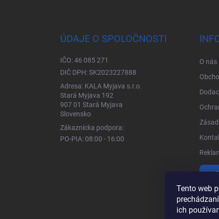
Zápätie
ÚDAJE O SPOLOČNOSTI
INF
IČO: 46 085 271
O nás
DIČ DPH: SK2023227888
Obcho
Adresa: KALA Myjava s.r.o.
Dodac
Stará Myjava 192
907 01 Stará Myjava
Ochra
Slovensko
Zásady
Zákaznícka podpora:
Kontak
PO-PIA: 08:00 - 16:00
Rekla
Vrá
Tento web p
prechádzaní
ich používa