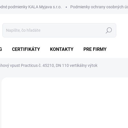
dné podmienky KALA Myjava s.r.o.
Podmienky ochrany osobných ú
Hľadať
G
CERTIFIKÁTY
KONTAKTY
PRE FIRMY
hový vpust Practicus č. 45210, DN 110 vertikálny výtok
Neohodnotené
Podrobnosti hodnotenia
ZNAČKA:
KESSEL
AKCIA
54
27 
Jedn
SK