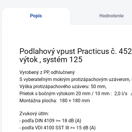
Popis
Hodnotenie
Podlahový vpust Practicus č. 452
výtok , systém 125
Vyrobený z PP, odhlučnený
S vyberateľným mokrým protizápachovým uzáverom, s
Výška protizápachového uzáveru: 50 mm,
Prietok s bočným výtokom 20 mm / 10 mm : 2,0 l/s 
Montážna plocha: 180 × 180 mm
Zvukový útlm:
- podľa DIN 4109 >= 18 dB (A)
- podľa VDI 4100 SST III >= 15 dB (A)