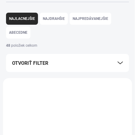
Radenie produktov
NAJLACNEJŠIE
NAJDRAHŠIE
NAJPREDÁVANEJŠIE
ABECEDNE
48
položiek celkom
OTVORIŤ FILTER
Výpis produktov
AKCIA
AKCIA