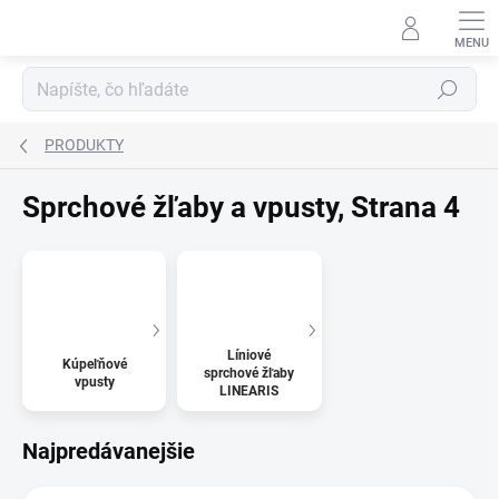
Prejsť na obsah
Hľadať
PRODUKTY
Sprchové žľaby a vpusty
, Strana 4
Líniové
Kúpeľňové
sprchové žľaby
vpusty
LINEARIS
Najpredávanejšie