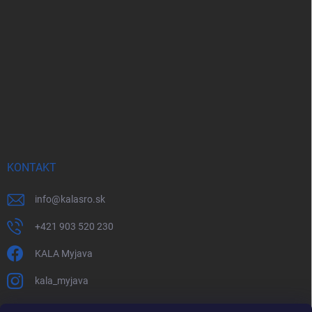
KONTAKT
info
@
kalasro.sk
+421 903 520 230
KALA Myjava
kala_myjava