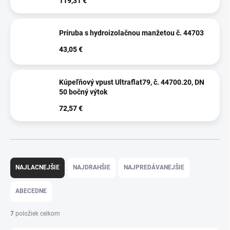
119,31 €
Príruba s hydroizolačnou manžetou č. 44703
43,05 €
Kúpeľňový vpust Ultraflat79, č. 44700.20, DN
50 bočný výtok
72,57 €
Radenie produktov
NAJLACNEJŠIE
NAJDRAHŠIE
NAJPREDÁVANEJŠIE
ABECEDNE
7
položiek celkom