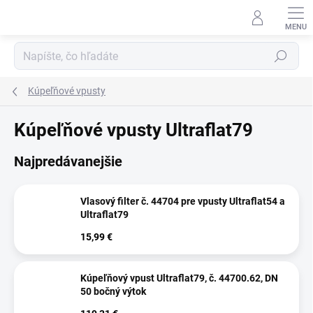
Prejsť na obsah
Hľadať
Kúpeľňové vpusty
Kúpeľňové vpusty Ultraflat79
Najpredávanejšie
Vlasový filter č. 44704 pre vpusty Ultraflat54 a
Ultraflat79
15,99 €
Kúpeľňový vpust Ultraflat79, č. 44700.62, DN
50 bočný výtok