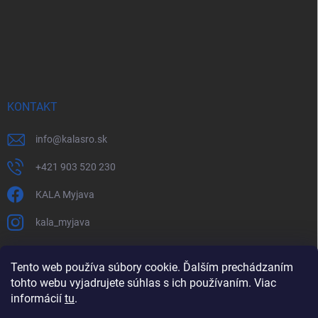
KONTAKT
info
@
kalasro.sk
+421 903 520 230
KALA Myjava
kala_myjava
Tento web používa súbory cookie. Ďalším prechádzaním
tohto webu vyjadrujete súhlas s ich používaním. Viac
informácií
tu
.