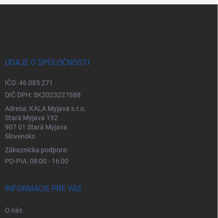
Zápätie
ÚDAJE O SPOLOČNOSTI
IČO: 46 085 271
DIČ DPH: SK2023227888
Adresa: KALA Myjava s.r.o.
Stará Myjava 192
907 01 Stará Myjava
Slovensko
Zákaznícka podpora:
PO-PIA: 08:00 - 16:00
INFORMÁCIE PRE VÁS
O nás