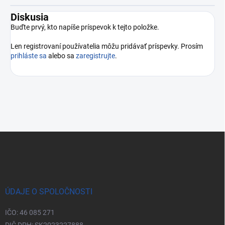
Diskusia
Buďte prvý, kto napíše príspevok k tejto položke.
Len registrovaní používatelia môžu pridávať príspevky. Prosím
prihláste sa
alebo sa
zaregistrujte
.
Zápätie
ÚDAJE O SPOLOČNOSTI
IČO: 46 085 271