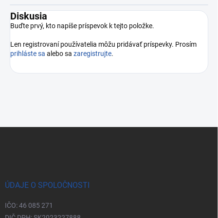
Diskusia
Buďte prvý, kto napíše príspevok k tejto položke.
Len registrovaní používatelia môžu pridávať príspevky. Prosím
prihláste sa
alebo sa
zaregistrujte
.
Zápätie
ÚDAJE O SPOLOČNOSTI
IČO: 46 085 271
DIČ DPH: SK2023227888