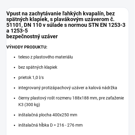
Vpust na zachytávanie ľahkých kvapalín, bez
spätných klapiek, s plavákovým uzáverom č.
51101, DN 110 v súlade s normou STN EN 1253-3
a 1253-5
bezpečnostný uzáver
VÝHODY PRODUKTU:
teleso z plastového materiálu
bez spätných klapiek
prietok 1,0 l/s
integrovaný protizápachový uzáver a kalová nádržka
čierny plastový rošt rozmeru 188x188 mm, pre zaťaženie
K3 (300 kg)
inštalačná plocha 400x250 mm
inštalačná hĺbka D = 216 - 276 mm