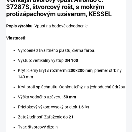
37287S, štvorcový rošt, s mokrým
protizápachovým uzáverom, KESSEL
Popis výrobku:
Vpust na bodové odvodnenie
Vlastnosti:
Vyrobené z kvalitného plastu, čierna farba.
Výstup: vertikálny výstup
DN 100
Kryt: čierny kryt s rozmermi
200x200 mm
, priemer štrbiny
140 mm
Kryt proti spláchnutiu: Odnímateľný, na jednoduchú údržbu
Výška vodného uzáveru:
50 mm
Prietokový výkon: vysoký prietok
1,6 l/s
Zaťažiteľnosť: Zaťaženie do
2 t
Tvar: štvorcový dizajn