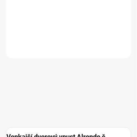
−
+
Pridať do košíka
DETAILNÉ INFORMÁCIE
OPÝTAŤ SA
Vonkajší dvorový vpust Alrondo č.