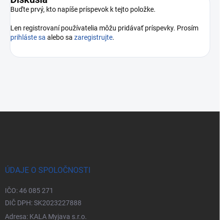
Buďte prvý, kto napíše príspevok k tejto položke.
Len registrovaní používatelia môžu pridávať príspevky. Prosím
prihláste sa
alebo sa
zaregistrujte
.
Zápätie
ÚDAJE O SPOLOČNOSTI
IČO: 46 085 271
DIČ DPH: SK2023227888
Adresa: KALA Myjava s.r.o.