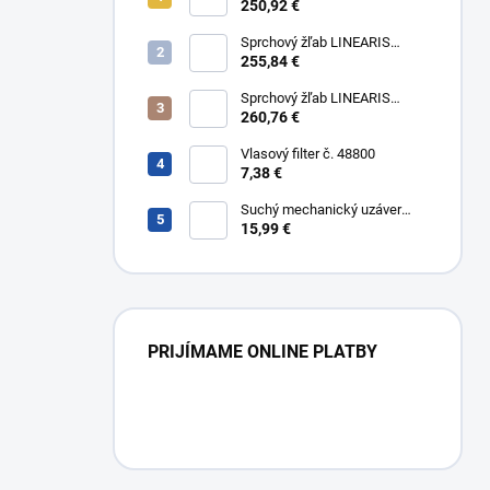
Compact č. 45600.63M, L 75
250,92 €
cm, nerezový rám a rošt AISI
304
Sprchový žľab LINEARIS
Compact č. 45600.64M, L 85
255,84 €
cm, nerezový rám a rošt AISI
304
Sprchový žľab LINEARIS
Compact č. 45600.65M, L 95
260,76 €
cm, nerezový rám a rošt AISI
304
Vlasový filter č. 48800
7,38 €
Suchý mechanický uzáver
Multistop č. 48400,
15,99 €
protizápachový uzáver
PRIJÍMAME ONLINE PLATBY