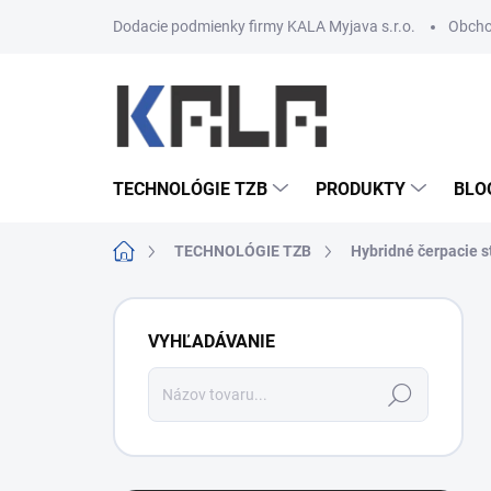
Prejsť na obsah
Dodacie podmienky firmy KALA Myjava s.r.o.
Obcho
TECHNOLÓGIE TZB
PRODUKTY
BLO
Domov
TECHNOLÓGIE TZB
Hybridné čerpacie s
Bočný panel
VYHĽADÁVANIE
Hľadať