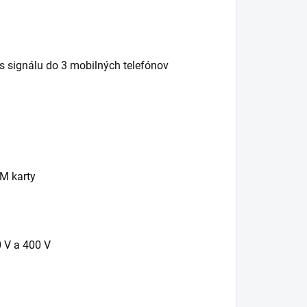
 signálu do 3 mobilných telefónov
IM karty
 V a 400 V