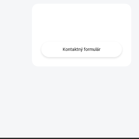
Máte otázku?
Obráťte sa na nás.
Kontaktný formulár