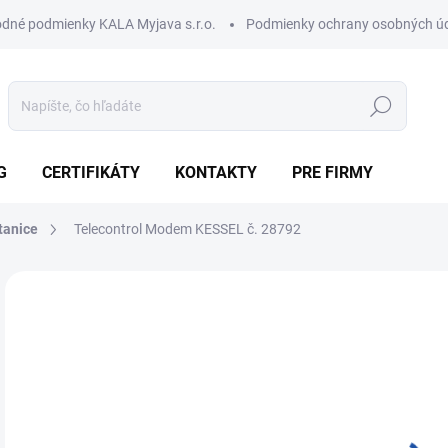
dné podmienky KALA Myjava s.r.o.
Podmienky ochrany osobných ú
Hľadať
G
CERTIFIKÁTY
KONTAKTY
PRE FIRMY
tanice
Telecontrol Modem KESSEL č. 28792
Neohodnotené
Podrobnosti hodnotenia
ZNAČKA:
KESSEL
AKCIA
60
420
Jedn
SK