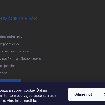
ORMÁCIE PRE VÁS
dné podmienky
ie podmienky
na osobných údajov
 používania súborov cookies
tujte nás
mácia
tiť produkty
oužíva súbory cookie. Ďalším
Odmietnuť
m tohto webu vyjadrujete súhlas s
ním. Viac informácií
tu
.