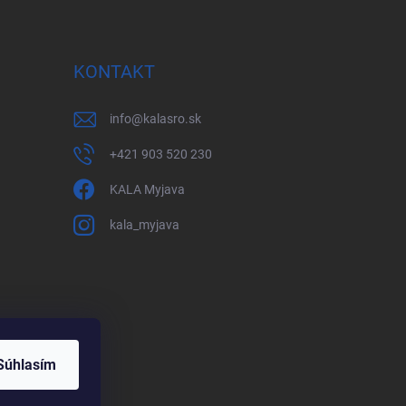
KONTAKT
info
@
kalasro.sk
+421 903 520 230
KALA Myjava
kala_myjava
Súhlasím