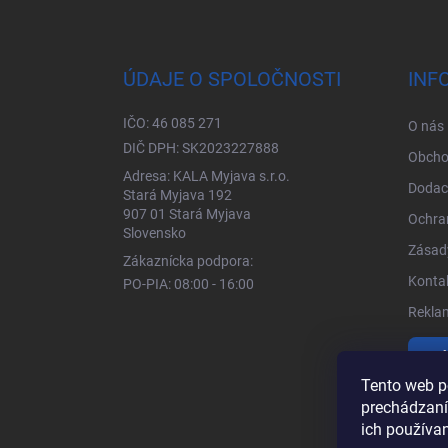
Zápätie
ÚDAJE O SPOLOČNOSTI
INF
IČO: 46 085 271
O nás
DIČ DPH: SK2023227888
Obcho
Adresa: KALA Myjava s.r.o.
Dodac
Stará Myjava 192
907 01 Stará Myjava
Ochra
Slovensko
Zásady
Zákaznícka podpora:
Kontak
PO-PIA: 08:00 - 16:00
Rekla
Vrá
Tento web p
prechádzaní
ich používa