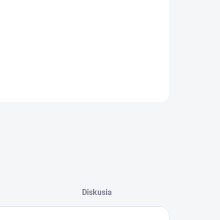
−
+
Pridať do košíka
ILNÉ INFORMÁCIE
OPÝTAŤ SA
Diskusia