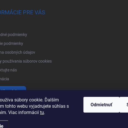
ORMÁCIE PRE VÁS
dné podmienky
ie podmienky
na osobných údajov
 používania súborov cookies
tujte nás
mácia
tiť produkty
oužíva súbory cookie. Ďalším
Odmietnuť
m tohto webu vyjadrujete súhlas s
ním. Viac informácií
tu
.
ie