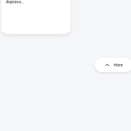
dopravu...
Ovládac
Hore