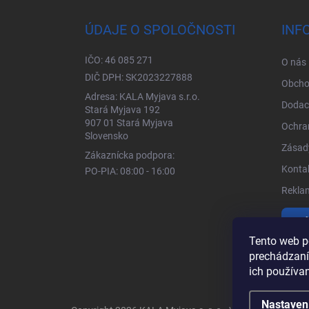
ÚDAJE O SPOLOČNOSTI
INF
IČO: 46 085 271
O nás
DIČ DPH: SK2023227888
Obcho
Adresa: KALA Myjava s.r.o.
Dodac
Stará Myjava 192
907 01 Stará Myjava
Ochra
Slovensko
Zásady
Zákaznícka podpora:
Kontak
PO-PIA: 08:00 - 16:00
Rekla
Vrá
Tento web p
prechádzaní
ich používa
Nastaven