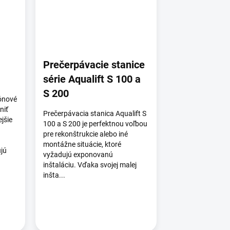
Prečerpávacie stanice
série Aqualift S 100 a
S 200
tónové
niť
Prečerpávacia stanica Aqualift S
ejšie
100 a S 200 je perfektnou voľbou
pre rekonštrukcie alebo iné
montážne situácie, ktoré
ujú
vyžadujú exponovanú
inštaláciu. Vďaka svojej malej
inšta...