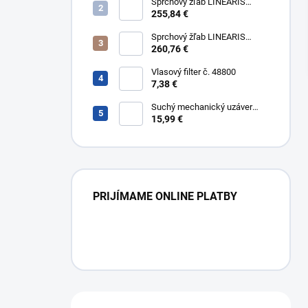
304
Sprchový žľab LINEARIS
Compact č. 45600.64M, L 85
255,84 €
cm, nerezový rám a rošt AISI
304
Sprchový žľab LINEARIS
Compact č. 45600.65M, L 95
260,76 €
cm, nerezový rám a rošt AISI
304
Vlasový filter č. 48800
7,38 €
Suchý mechanický uzáver
Multistop č. 48400,
15,99 €
protizápachový uzáver
PRIJÍMAME ONLINE PLATBY