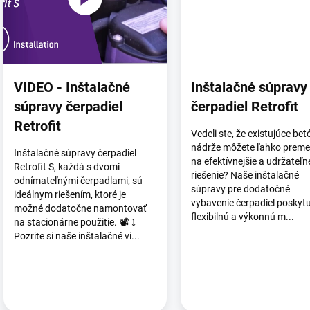
VIDEO - Inštalačné
Inštalačné súpravy
súpravy čerpadiel
čerpadiel Retrofit
Retrofit
Vedeli ste, že existujúce be
nádrže môžete ľahko preme
Inštalačné súpravy čerpadiel
na efektívnejšie a udržateľn
Retrofit S, každá s dvomi
riešenie? Naše inštalačné
odnímateľnými čerpadlami, sú
súpravy pre dodatočné
ideálnym riešením, ktoré je
vybavenie čerpadiel poskyt
možné dodatočne namontovať
flexibilnú a výkonnú m...
na stacionárne použitie. 📽️ ⤵️
Pozrite si naše inštalačné vi...