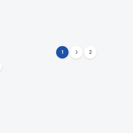
1
2
Stránkova
ie prvky výpisu