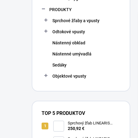
PRODUKTY
Sprchové žľaby a vpusty
Odtokové vpusty
Nástenný obklad
Nástenné umývadlá
Sedáky
Objektové vpusty
TOP 5 PRODUKTOV
Sprchový žľab LINEARIS
Compact č. 45600.63M, L 75
250,92 €
cm, nerezový rám a rošt AISI