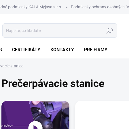
dné podmienky KALA Myjava s.r.o.
Podmienky ochrany osobných ú
Hľadať
G
CERTIFIKÁTY
KONTAKTY
PRE FIRMY
vacie stanice
Prečerpávacie stanice
Výpis článkov