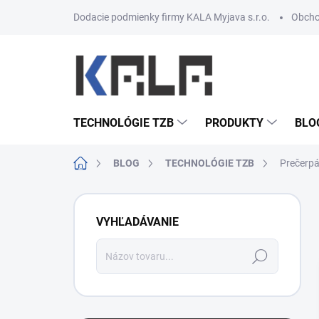
Prejsť na obsah
Dodacie podmienky firmy KALA Myjava s.r.o.
Obcho
TECHNOLÓGIE TZB
PRODUKTY
BLO
Domov
BLOG
TECHNOLÓGIE TZB
Prečerpá
Bočný panel
VYHĽADÁVANIE
Hľadať