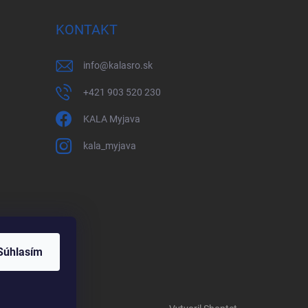
KONTAKT
info
@
kalasro.sk
+421 903 520 230
KALA Myjava
kala_myjava
Súhlasím