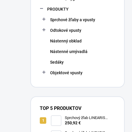
PRODUKTY
Sprchové žľaby a vpusty
Odtokové vpusty
Nástenný obklad
Nástenné umývadlá
Sedáky
Objektové vpusty
TOP 5 PRODUKTOV
Sprchový žľab LINEARIS
Compact č. 45600.63M, L 75
250,92 €
cm, nerezový rám a rošt AISI