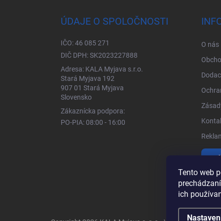
ÚDAJE O SPOLOČNOSTI
INF
IČO: 46 085 271
O nás
DIČ DPH: SK2023227888
Obcho
Adresa: KALA Myjava s.r.o.
Dodac
Stará Myjava 192
907 01 Stará Myjava
Ochra
Slovensko
Zásady
Zákaznícka podpora:
Kontak
PO-PIA: 08:00 - 16:00
Rekla
Vrá
Tento web p
prechádzaní
ich používa
Nastaven