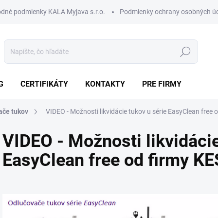
dné podmienky KALA Myjava s.r.o.
Podmienky ochrany osobných ú
Hľadať
G
CERTIFIKÁTY
KONTAKTY
PRE FIRMY
ače tukov
VIDEO - Možnosti likvidácie tukov u série EasyClean free
VIDEO - Možnosti likvidácie
EasyClean free od firmy K