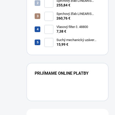
304
Sprchový žľab LINEARIS
Compact č. 45600.64M, L 85
255,84 €
cm, nerezový rám a rošt AISI
304
Sprchový žľab LINEARIS
Compact č. 45600.65M, L 95
260,76 €
cm, nerezový rám a rošt AISI
304
Vlasový filter č. 48800
7,38 €
Suchý mechanický uzáver
Multistop č. 48400,
15,99 €
protizápachový uzáver
PRIJÍMAME ONLINE PLATBY