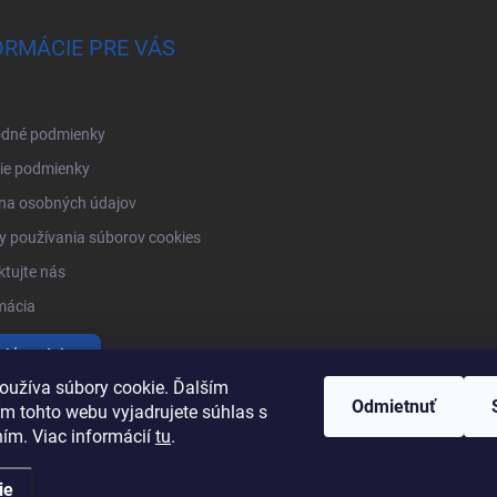
ORMÁCIE PRE VÁS
dné podmienky
ie podmienky
na osobných údajov
 používania súborov cookies
tujte nás
mácia
tiť produkty
oužíva súbory cookie. Ďalším
Odmietnuť
m tohto webu vyjadrujete súhlas s
ním. Viac informácií
tu
.
ie