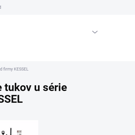
dajov
PRÁZDNY KOŠÍK
NÁKUPNÝ KOŠÍK
 od firmy KESSEL
 tukov u série
ESSEL