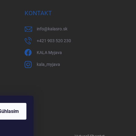
KONTAKT
info
@
kalasro.sk
+421 903 520 230
KALA Myjava
kala_myjava
Súhlasím