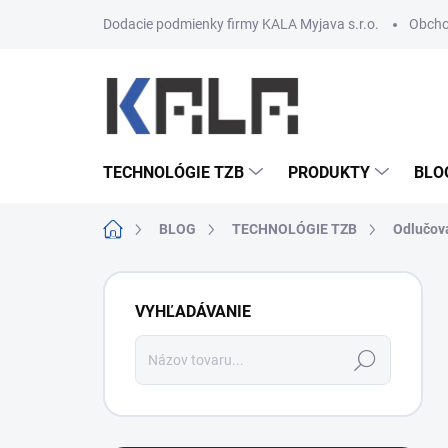
Prejsť na obsah
Dodacie podmienky firmy KALA Myjava s.r.o.
Obcho
TECHNOLÓGIE TZB
PRODUKTY
BLO
Domov
BLOG
TECHNOLÓGIE TZB
Odlučov
Bočný panel
VYHĽADÁVANIE
Hľadať