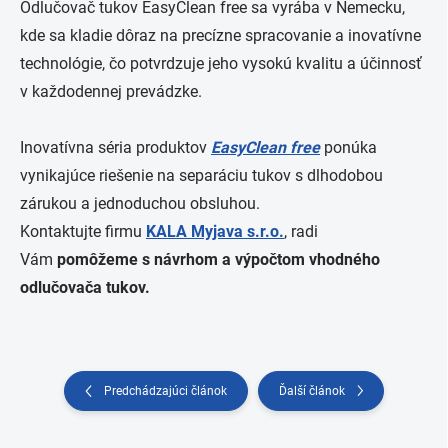
Odlučovač tukov EasyClean free sa vyrába v Nemecku,
kde sa kladie dôraz na precízne spracovanie a inovatívne
technológie, čo potvrdzuje jeho vysokú kvalitu a účinnosť
v každodennej prevádzke.
Inovatívna séria produktov
EasyClean free
ponúka
vynikajúce riešenie na separáciu tukov s dlhodobou
zárukou a jednoduchou obsluhou.
Kontaktujte firmu
KALA Myjava s.r.o.
, radi
Vám
pomôžeme s návrhom a výpočtom vhodného
odlučovača tukov.
Predchádzajúci článok
Ďalší článok