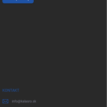
KONTAKT
info
@
kalasro.sk