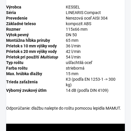
Výrobca
KESSEL
Séria
LINEARIS Compact
Prevedenie
Nerezová oceľ AISI 304
Základné teleso
kompozit ABS
Rozmer
115x66 mm
Výtok pevný
DN 50
Montážna hĺbka príruby
65 mm
Prietok s 10 mm výšky vody
36 l/min
Prietok s 20 mm výšky vody
42 l/min
Prietok pri použití
Multistop
54 l/min
Typ roštu
ušľachtilá oceľ
Farba roštu
strieborná
Max. hrúbka dlažby
15 mm
K3 (podľa EN 1253-1 -> 300
Trieda zaťaženia
kg)
Výborný zvukový útlm
14 dB (podľa DIN 4109)
Odporúčanie: dlažbu nalepte do roštu pomocou lepidla MAMUT.