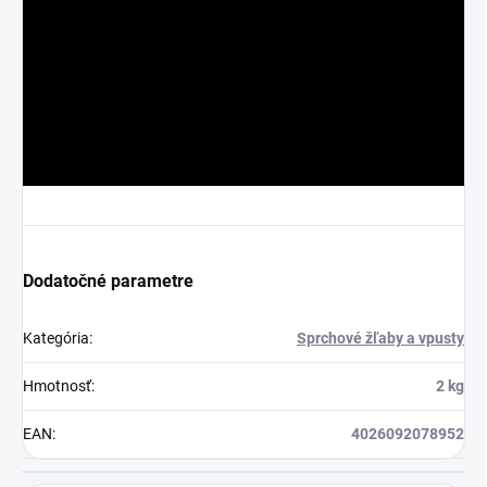
Dodatočné parametre
Kategória
:
Sprchové žľaby a vpusty
Hmotnosť
:
2 kg
EAN
:
4026092078952