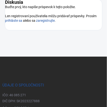
Diskusia
Buďte prvý, kto napíše príspevok k tejto položke.
Len registrovaní používatelia môžu pridávať príspevky. Prosím
prihláste sa
alebo sa
zaregistrujte
.
Zápätie
ÚDAJE O SPOLOČNOSTI
IČO: 46 085 271
DIČ DPH: SK2023227888