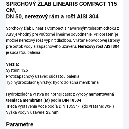
SPRCHOVÝ ŽĽAB LINEARIS COMPACT 115
CM,
DN 50, nerezový rám a rošt AISI 304
Sprchový žľab Linearis Compact s navareným telesom odtoku z
ABS je vhodný pre vnútorné lineárne odvodnenie. Pri obrátení je
možné nerezový rošt vyplniť dlažbou. Vrátane obvodovej štrbiny
pre odtok vody a zápachového uzáveru.
Nerezový rošt AISI 304
je súčasťou balenia.
Verzia:
Systém: 125
Protizápachový uzáver: súčasťou balenia
Typ hydroizolačnej vrstvy: hydroizolačná membrána
Hydroizolačná vrstva na hornej časti: z výroby
namontovaná
tesniaca membrána (M) podľa DIN 18534
Trieda vystavenia vode podľa DIN 18534-1 (do vrátane: W3-I)
Výška vody v uzávere: 22 mm
Parametre