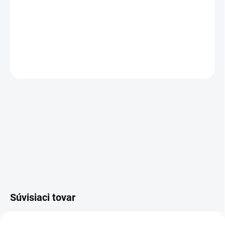
Ideálne pro bezbariérové sprchy:
nízka stavebná výška
iba 65
mm
, vhodný na rekonštrukcie.
Vysoký prietok
od 36 l/min.
, pri
požití uzáveru
Multistop
je možné dosiahnuť
až 54 l/min.
DETAILNÉ INFORMÁCIE
OPÝTAŤ SA
Súvisiaci tovar
AKCIA
AKCIA