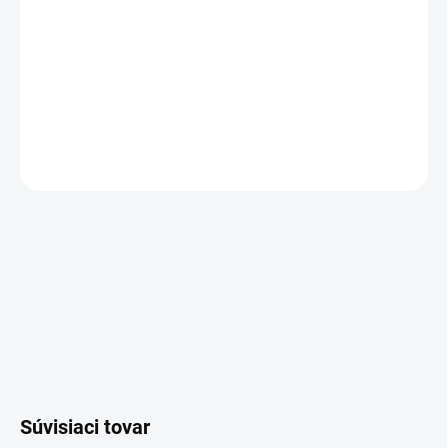
−
+
Pridať do košíka
DETAILNÉ INFORMÁCIE
OPÝTAŤ SA
Súvisiaci tovar