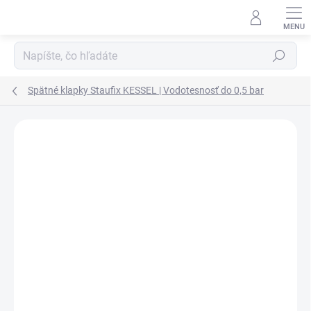
Prejsť na obsah
Hľadať
Spätné klapky Staufix KESSEL | Vodotesnosť do 0,5 bar
Podrobnosti hodnotenia
Neohodnotené
ZNAČKA:
KESSEL
AKCIA