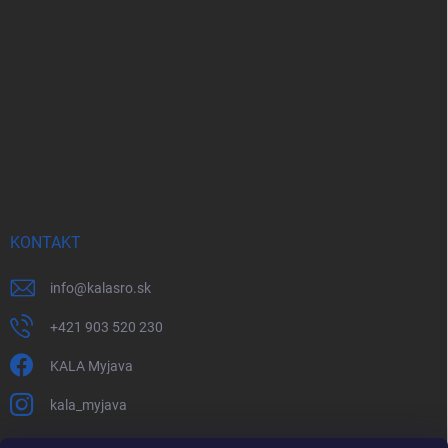
KONTAKT
info
@
kalasro.sk
+421 903 520 230
KALA Myjava
kala_myjava