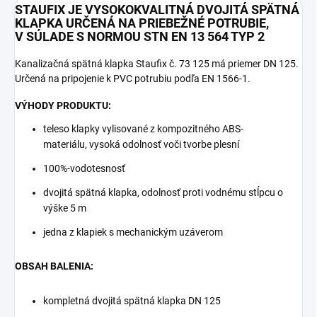
STAUFIX JE VYSOKOKVALITNÁ DVOJITÁ SPÄTNÁ
KLAPKA URČENÁ NA PRIEBEŽNÉ POTRUBIE,
V SÚLADE S NORMOU STN EN 13 564 TYP 2
Kanalizačná spätná klapka Staufix č. 73 125 má priemer DN 125.
Určená na pripojenie k PVC potrubiu podľa EN 1566-1.
VÝHODY PRODUKTU:
teleso klapky vylisované z kompozitného ABS-
materiálu, vysoká odolnosť voči tvorbe plesní
100%-vodotesnosť
dvojitá spätná klapka, odolnosť proti vodnému stĺpcu o
výške 5 m
jedna z klapiek s mechanickým uzáverom
OBSAH BALENIA:
kompletná dvojitá spätná klapka DN 125