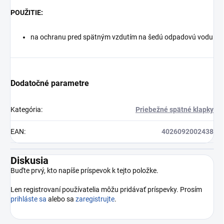
POUŽITIE:
na ochranu pred spätným vzdutím na šedú odpadovú vodu
Dodatočné parametre
Kategória
:
Priebežné spätné klapky
EAN
:
4026092002438
Diskusia
Buďte prvý, kto napíše príspevok k tejto položke.
Len registrovaní používatelia môžu pridávať príspevky. Prosím
prihláste sa
alebo sa
zaregistrujte
.