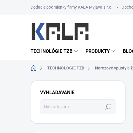
Prejsť na obsah
Dodacie podmienky firmy KALA Myjava s.r.o.
Obcho
TECHNOLÓGIE TZB
PRODUKTY
BLO
Domov
TECHNOLÓGIE TZB
Nerezové vpusty a ž
Bočný panel
VYHĽADÁVANIE
Hľadať