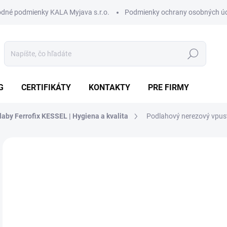
dné podmienky KALA Myjava s.r.o.
Podmienky ochrany osobných ú
Hľadať
G
CERTIFIKÁTY
KONTAKTY
PRE FIRMY
laby Ferrofix KESSEL | Hygiena a kvalita
Podlahový nerezový vpust
Neohodnotené
Podrobnosti hodnotenia
ZNAČKA:
KESSEL
31
255
Jedn
SK