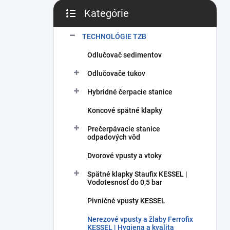
Kategórie
Preskočiť kategórie
TECHNOLÓGIE TZB
Odlučovač sedimentov
Odlučovače tukov
Hybridné čerpacie stanice
Koncové spätné klapky
Prečerpávacie stanice
odpadových vôd
Dvorové vpusty a vtoky
Spätné klapky Staufix KESSEL |
Vodotesnosť do 0,5 bar
Pivničné vpusty KESSEL
Nerezové vpusty a žlaby Ferrofix
KESSEL | Hygiena a kvalita