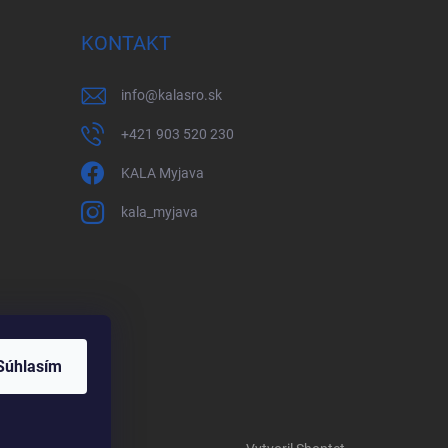
KONTAKT
info
@
kalasro.sk
+421 903 520 230
KALA Myjava
kala_myjava
Súhlasím