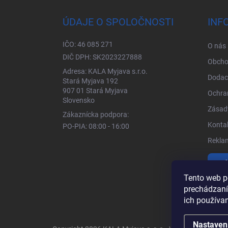
ÚDAJE O SPOLOČNOSTI
INF
IČO: 46 085 271
O nás
DIČ DPH: SK2023227888
Obcho
Adresa: KALA Myjava s.r.o.
Dodac
Stará Myjava 192
907 01 Stará Myjava
Ochra
Slovensko
Zásady
Zákaznícka podpora:
Kontak
PO-PIA: 08:00 - 16:00
Rekla
Vrá
Tento web p
prechádzaní
ich používa
Nastaven