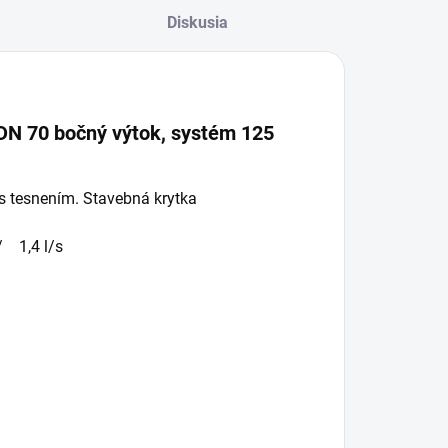
Diskusia
 DN 70 bočný výtok, systém 125
 tesnením. Stavebná krytka
/ 1,4 l/s