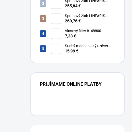
304
Sprchový žľab LINEARIS
Compact č. 45600.64M, L 85
255,84 €
cm, nerezový rám a rošt AISI
304
Sprchový žľab LINEARIS
Compact č. 45600.65M, L 95
260,76 €
cm, nerezový rám a rošt AISI
304
Vlasový filter č. 48800
7,38 €
Suchý mechanický uzáver
Multistop č. 48400,
15,99 €
protizápachový uzáver
PRIJÍMAME ONLINE PLATBY