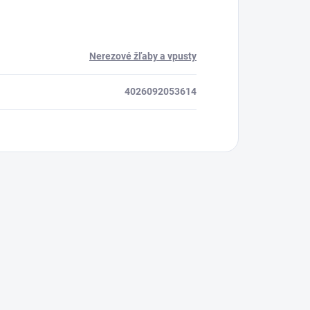
Nerezové žľaby a vpusty
4026092053614