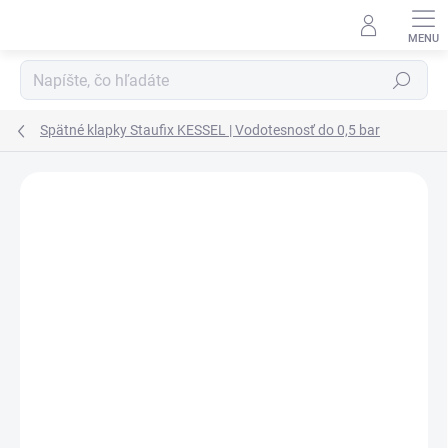
Prejsť na obsah
Hľadať
Spätné klapky Staufix KESSEL | Vodotesnosť do 0,5 bar
Podrobnosti hodnotenia
Neohodnotené
ZNAČKA:
KESSEL