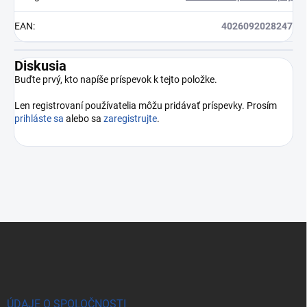
EAN
:
4026092028247
Diskusia
Buďte prvý, kto napíše príspevok k tejto položke.
Len registrovaní používatelia môžu pridávať príspevky. Prosím
prihláste sa
alebo sa
zaregistrujte
.
Zápätie
ÚDAJE O SPOLOČNOSTI