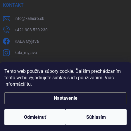
KONTAKT
info
@
kalasro.sk
+421 903 520 230
KALA Myjava
kala_myjava
Tento web používa súbory cookie. Ďalším prechádzaním
tohto webu vyjadrujete súhlas s ich používaním. Viac
informácií
tu
.
Nastavenie
Copyright 2026
KALA Myjava s. r. o.
. Všetky práva vyhradené.
Upraviť
nastavenie cookies
Odmietnuť
Súhlasím
Vytvoril Shoptet