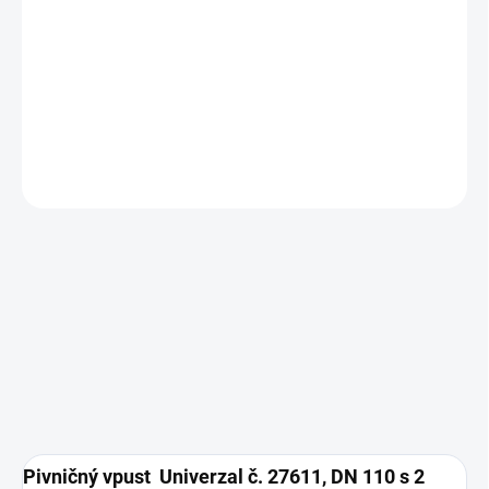
−
+
Pridať do košíka
DETAILNÉ INFORMÁCIE
OPÝTAŤ SA
Pivničný vpust Univerzal č. 27611, DN 110 s 2