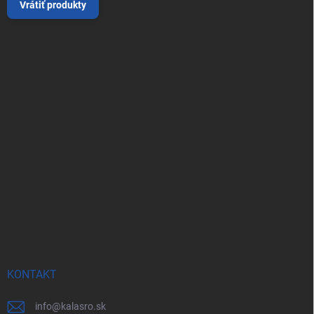
Vrátiť produkty
KONTAKT
info
@
kalasro.sk