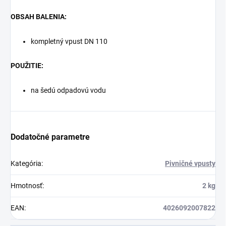
OBSAH BALENIA:
kompletný vpust DN 110
POUŽITIE:
na šedú odpadovú vodu
Dodatočné parametre
Kategória
:
Pivničné vpusty
Hmotnosť
:
2 kg
EAN
:
4026092007822