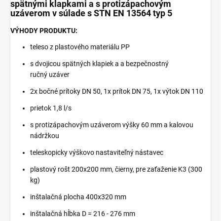
spätnými klapkami a s protizápachovým
uzáverom v súlade s STN EN 13564 typ 5
VÝHODY PRODUKTU:
teleso z plastového materiálu PP
s dvojicou spätných klapiek a a bezpečnostný
ručný uzáver
2x bočné prítoky DN 50, 1x prítok DN 75, 1x výtok DN 110
prietok 1,8 l/s
s protizápachovým uzáverom výšky 60 mm a kalovou
nádržkou
teleskopicky výškovo nastaviteľný nástavec
plastový rošt 200x200 mm, čierny, pre zaťaženie K3 (300
kg)
inštalačná plocha 400x320 mm
inštalačná hĺbka D = 216 - 276 mm