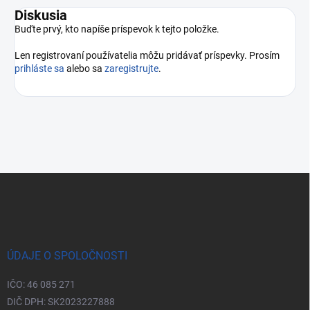
Diskusia
Buďte prvý, kto napíše príspevok k tejto položke.
Len registrovaní používatelia môžu pridávať príspevky. Prosím
prihláste sa
alebo sa
zaregistrujte
.
Zápätie
ÚDAJE O SPOLOČNOSTI
IČO: 46 085 271
DIČ DPH: SK2023227888