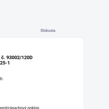
Diskusia
0 č. 93002/120D
825-1
i.
, protizápachový poklop