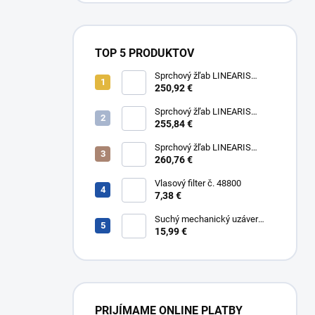
TOP 5 PRODUKTOV
Sprchový žľab LINEARIS
Compact č. 45600.63M, L 75
250,92 €
cm, nerezový rám a rošt AISI
304
Sprchový žľab LINEARIS
Compact č. 45600.64M, L 85
255,84 €
cm, nerezový rám a rošt AISI
304
Sprchový žľab LINEARIS
Compact č. 45600.65M, L 95
260,76 €
cm, nerezový rám a rošt AISI
304
Vlasový filter č. 48800
7,38 €
Suchý mechanický uzáver
Multistop č. 48400,
15,99 €
protizápachový uzáver
PRIJÍMAME ONLINE PLATBY