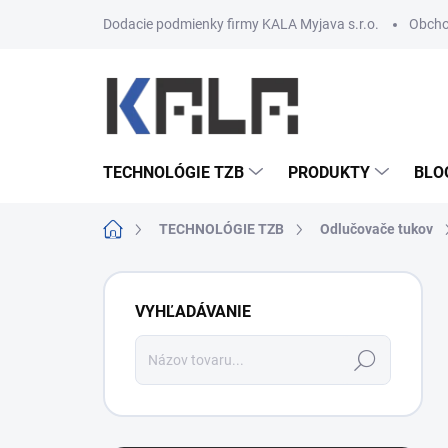
Prejsť na obsah
Dodacie podmienky firmy KALA Myjava s.r.o.
Obcho
TECHNOLÓGIE TZB
PRODUKTY
BLO
Domov
TECHNOLÓGIE TZB
Odlučovače tukov
Bočný panel
VYHĽADÁVANIE
Hľadať