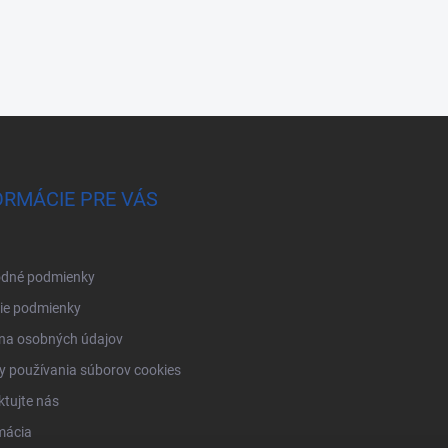
ORMÁCIE PRE VÁS
dné podmienky
ie podmienky
na osobných údajov
 používania súborov cookies
tujte nás
mácia