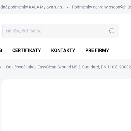
dné podmienky KALA Myjava s.r.o.
Podmienky ochrany osobných ú
Hľadať
G
CERTIFIKÁTY
KONTAKTY
PRE FIRMY
Odlučovač tukov EasyClean Ground NS 2, Standard, DN 110 č. 93002
Neohodnotené
Podrobnosti hodnotenia
ZNAČKA:
KESSEL
2 
2 3
Jedn
SK