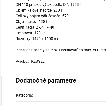
DN 110 prítok a výtok podľa DIN 19534
Objem kalovej nádrže: 200 l
Celkový objem odlučovača: 570 l
Objem tukov: 120 l
Certifikácia: Z-54.1-440
Hmotnosť: 120 kg
Rozmery: 1470 x 1100 mm
Inšpekčné šachty sa môžu inštalovať do max. 500 m
Výrobca: KESSEL
Dodatočné parametre
Kategória
: