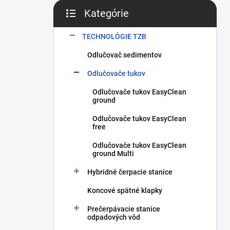
Kategórie
Preskočiť kategórie
TECHNOLÓGIE TZB
Odlučovač sedimentov
Odlučovače tukov
Odlučovače tukov EasyClean
ground
Odlučovače tukov EasyClean
free
Odlučovače tukov EasyClean
ground Multi
Hybridné čerpacie stanice
Koncové spätné klapky
Prečerpávacie stanice
odpadových vôd