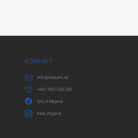
KONTAKT
info
@
kalasro.sk
+421 903 520 230
KALA Myjava
kala_myjava