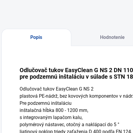
Popis
Hodnotenie
Odlučovač tukov EasyClean G NS 2 DN 11
pre podzemnú inštaláciu v súlade s STN 1
Odlučovač tukov EasyClean G NS 2
plastová PE-nádrž, bez kovových komponentov v nádrž
Pre podzemnú inštaláciu
inštalačná hĺbka 800 - 1200 mm,
s integrovaným lapačom kalu,
polymérový nástavec, otočný a naklápací do 5 °
liatinový poklop triedy zaťaženia D 400 podľa EN 124