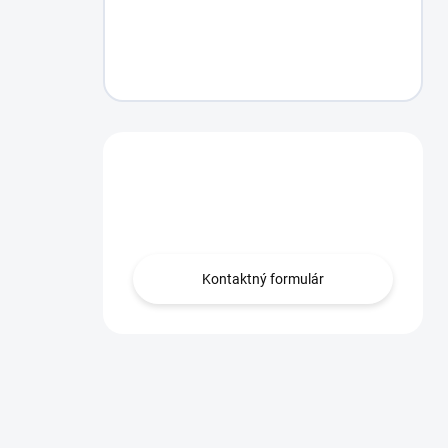
Máte otázku?
Obráťte sa na nás.
Kontaktný formulár