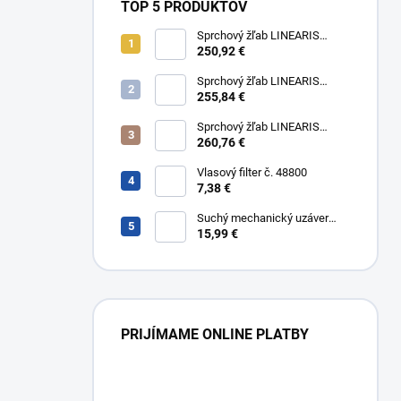
TOP 5 PRODUKTOV
Sprchový žľab LINEARIS
Compact č. 45600.63M, L 75
250,92 €
cm, nerezový rám a rošt AISI
304
Sprchový žľab LINEARIS
Compact č. 45600.64M, L 85
255,84 €
cm, nerezový rám a rošt AISI
304
Sprchový žľab LINEARIS
Compact č. 45600.65M, L 95
260,76 €
cm, nerezový rám a rošt AISI
304
Vlasový filter č. 48800
7,38 €
Suchý mechanický uzáver
Multistop č. 48400,
15,99 €
protizápachový uzáver
PRIJÍMAME ONLINE PLATBY