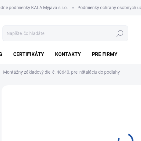
dné podmienky KALA Myjava s.r.o.
Podmienky ochrany osobných ú
Hľadať
G
CERTIFIKÁTY
KONTAKTY
PRE FIRMY
Montážny základový diel č. 48640, pre inštaláciu do podlahy
Neohodnotené
Podrobnosti hodnotenia
ZNAČKA:
KESSEL
16
131
Jedn
SK