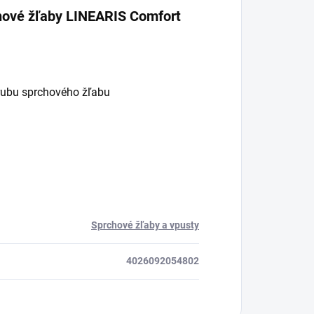
chové žľaby LINEARIS Comfort
írubu sprchového žľabu
Sprchové žľaby a vpusty
4026092054802