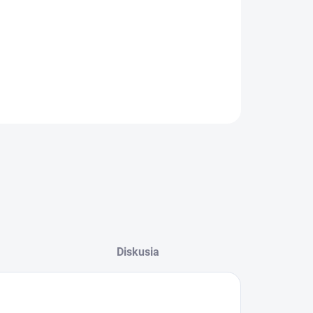
−
+
Pridať do košíka
ILNÉ INFORMÁCIE
OPÝTAŤ SA
Diskusia