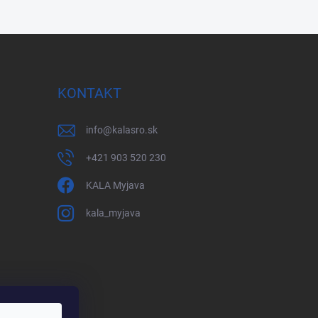
KONTAKT
info
@
kalasro.sk
+421 903 520 230
KALA Myjava
kala_myjava