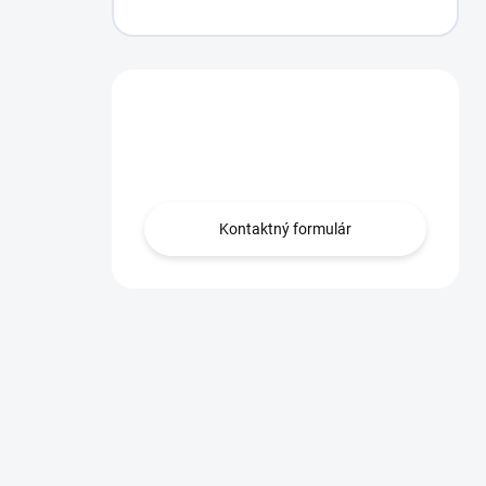
Máte otázku?
Obráťte sa na nás.
Kontaktný formulár