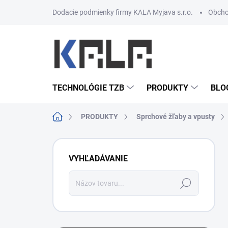
Prejsť na obsah
Dodacie podmienky firmy KALA Myjava s.r.o.
Obcho
TECHNOLÓGIE TZB
PRODUKTY
BLO
Domov
PRODUKTY
Sprchové žľaby a vpusty
Bočný panel
VYHĽADÁVANIE
Hľadať