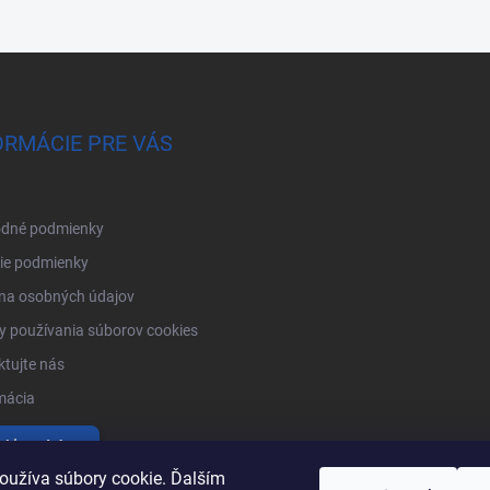
ORMÁCIE PRE VÁS
dné podmienky
ie podmienky
na osobných údajov
 používania súborov cookies
tujte nás
mácia
tiť produkty
oužíva súbory cookie. Ďalším