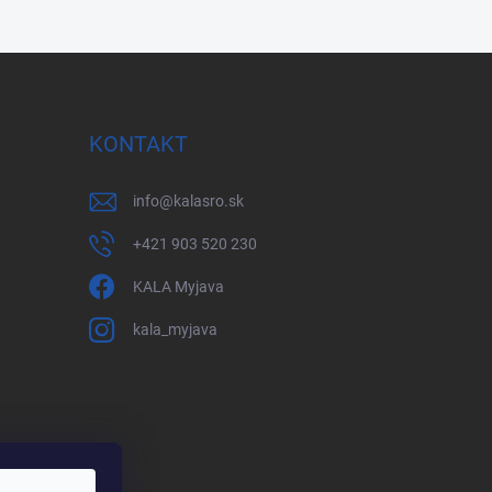
KONTAKT
info
@
kalasro.sk
+421 903 520 230
KALA Myjava
kala_myjava