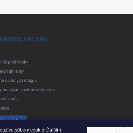
ORMÁCIE PRE VÁS
dné podmienky
ie podmienky
na osobných údajov
 používania súborov cookies
tujte nás
mácia
tiť produkty
oužíva súbory cookie. Ďalším