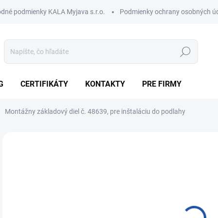
dné podmienky KALA Myjava s.r.o.
Podmienky ochrany osobných ú
Hľadať
G
CERTIFIKÁTY
KONTAKTY
PRE FIRMY
Montážny základový diel č. 48639, pre inštaláciu do podlahy
Neohodnotené
Podrobnosti hodnotenia
ZNAČKA:
KESSEL
17
144
Jedn
SK