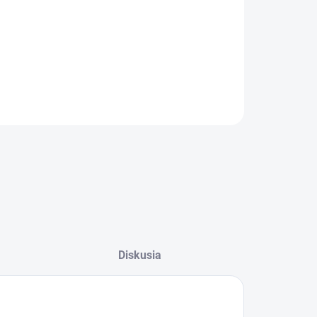
−
+
Pridať do košíka
ILNÉ INFORMÁCIE
OPÝTAŤ SA
Diskusia