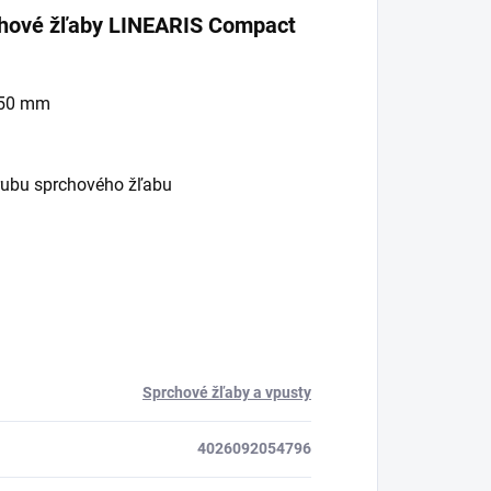
rchové žľaby LINEARIS Compact
1150 mm
írubu sprchového žľabu
Sprchové žľaby a vpusty
4026092054796