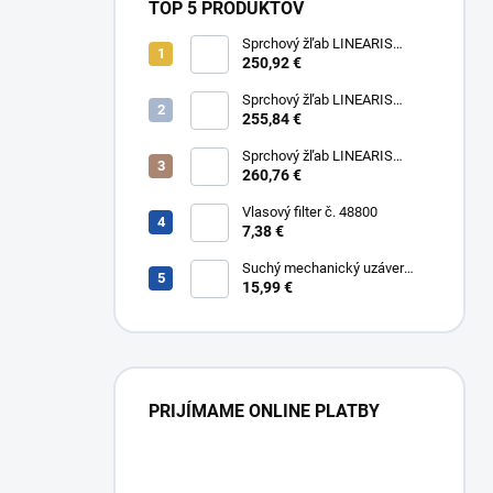
TOP 5 PRODUKTOV
Sprchový žľab LINEARIS
Compact č. 45600.63M, L 75
250,92 €
cm, nerezový rám a rošt AISI
304
Sprchový žľab LINEARIS
Compact č. 45600.64M, L 85
255,84 €
cm, nerezový rám a rošt AISI
304
Sprchový žľab LINEARIS
Compact č. 45600.65M, L 95
260,76 €
cm, nerezový rám a rošt AISI
304
Vlasový filter č. 48800
7,38 €
Suchý mechanický uzáver
Multistop č. 48400,
15,99 €
protizápachový uzáver
PRIJÍMAME ONLINE PLATBY