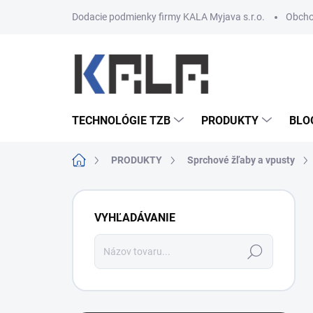
Prejsť na obsah
Dodacie podmienky firmy KALA Myjava s.r.o.
Obcho
TECHNOLÓGIE TZB
PRODUKTY
BLO
Domov
PRODUKTY
Sprchové žľaby a vpusty
Bočný panel
VYHĽADÁVANIE
Hľadať