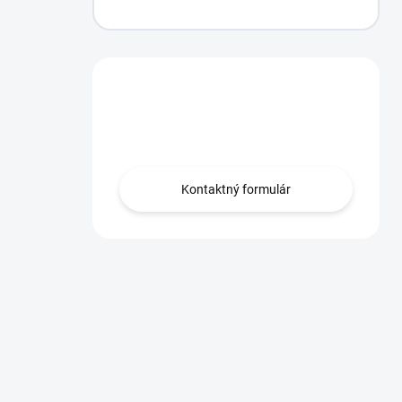
Máte otázku?
Obráťte sa na nás.
Kontaktný formulár