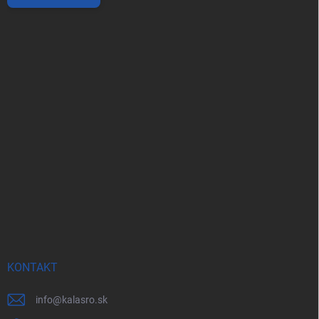
KONTAKT
info
@
kalasro.sk