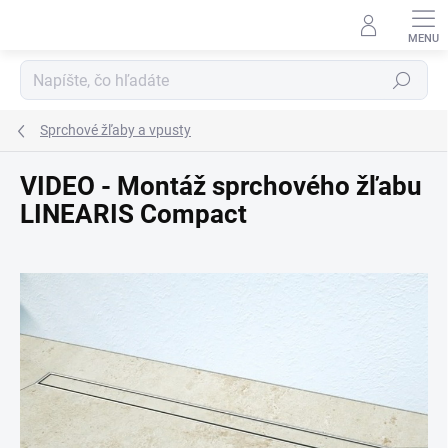
Prejsť na obsah
Hľadať
Sprchové žľaby a vpusty
VIDEO - Montáž sprchového žľabu
LINEARIS Compact