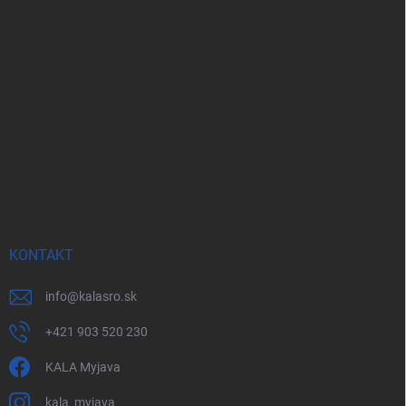
KONTAKT
info
@
kalasro.sk
+421 903 520 230
KALA Myjava
kala_myjava