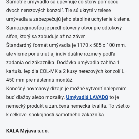
Samotné umývadlo sa upevňuje do steny pomocou
dvoch nerezových konzolí. Tie sú ukryté v telese
umývadla a zabezpečujú jeho stabilné uchytenie k stene.
Samozrejmosťou je predhotovený otvor pre odtokový
sifon, ktorý sa zabuduje až na záver.
Štandardný formát umývadla je 1170 x 585 x 100 mm,
ale vieme ponúknuť aj individuálne rozmery podľa
zadania od zákazníka. Dodávka umývadla zahŕňa 1
kartušu lepidla COL-MK a 2 kusy nerezových konzolí L=
450 mm pre nástennú montáž.
Konečný povrchový dizajn je možné vytvoriť nalepením
buď dlažby alebo mozaiky.
Umývadlá LAVADO
to je
nemecký produkt a zaručená nemecká kvalita. To všetko
k celkovej spokojnosti samotného zákazníka.
KALA Myjava s.r.o.