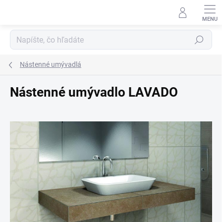
Prejsť na obsah
Hľadať
Nástenné umývadlá
Nástenné umývadlo LAVADO