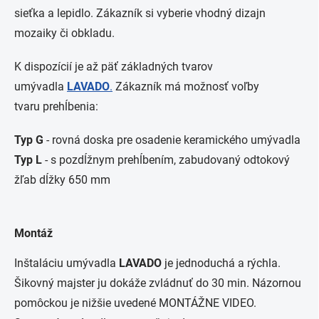
sieťka a lepidlo. Zákazník si vyberie vhodný dizajn
mozaiky či obkladu.
K dispozícií je až päť základných tvarov
umývadla
LAVADO
.
Zákazník má možnosť voľby
tvaru prehĺbenia:
Typ G
- rovná doska pre osadenie keramického umývadla
Typ L
- s pozdĺžnym prehĺbením, zabudovaný odtokový
žľab dĺžky 650 mm
Montáž
Inštaláciu umývadla
LAVADO
je jednoduchá a rýchla.
Šikovný majster ju dokáže zvládnuť do 30 min. Názornou
pomôckou je nižšie uvedené MONTÁŽNE VIDEO.