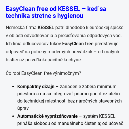
EasyClean free od KESSEL – keď sa
technika stretne s hygienou
Nemecká firma
KESSEL
patrí dlhodobo k európskej špičke
v oblasti odvodňovania a prečisťovania odpadových vôd.
Ich línia odlučovačov tukov
EasyClean free
predstavuje
odpoveď na potreby moderných prevádzok – od malých
bistier až po veľkokapacitné kuchyne.
Čo robí EasyClean free výnimočným?
Kompaktný dizajn
– zariadenie zaberá minimum
priestoru a dá sa integrovať priamo pod drez alebo
do technickej miestnosti bez náročných stavebných
úprav
Automatické vyprázdňovanie
– systém KESSEL
prináša slobodu od manuálneho čistenia; odlučovač