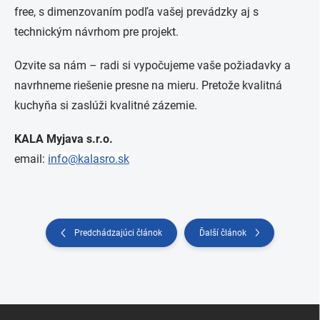
free, s dimenzovaním podľa vašej prevádzky aj s
technickým návrhom pre projekt.
Ozvite sa nám – radi si vypočujeme vaše požiadavky a
navrhneme riešenie presne na mieru. Pretože kvalitná
kuchyňa si zaslúži kvalitné zázemie.
KALA Myjava s.r.o.
email:
info@kalasro.sk
Predchádzajúci článok
Ďalší článok
Zápätie