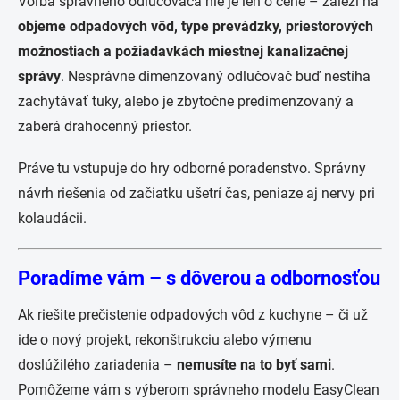
Voľba správneho odlučovača nie je len o cene – záleží na
objeme odpadových vôd, type prevádzky, priestorových
možnostiach a požiadavkách miestnej kanalizačnej
správy
. Nesprávne dimenzovaný odlučovač buď nestíha
zachytávať tuky, alebo je zbytočne predimenzovaný a
zaberá drahocenný priestor.
Práve tu vstupuje do hry odborné poradenstvo. Správny
návrh riešenia od začiatku ušetrí čas, peniaze aj nervy pri
kolaudácii.
Poradíme vám – s dôverou a odbornosťou
Ak riešite prečistenie odpadových vôd z kuchyne – či už
ide o nový projekt, rekonštrukciu alebo výmenu
doslúžilého zariadenia –
nemusíte na to byť sami
.
Pomôžeme vám s výberom správneho modelu EasyClean