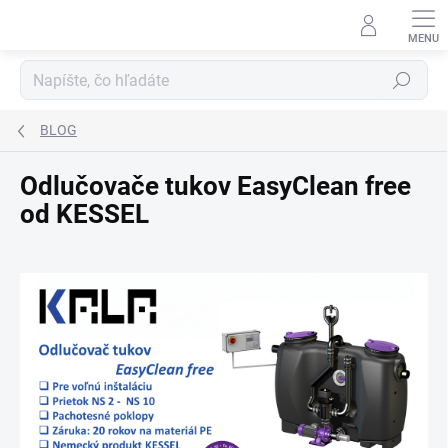
Prejsť na obsah
Hľadať
BLOG
Odlučovače tukov EasyClean free
od KESSEL