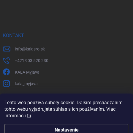
KONTAKT
info
@
kalasro.sk
+421 903 520 230
KALA Myjava
kala_myjava
Tento web používa súbory cookie. Ďalším prechádzaním
tohto webu vyjadrujete súhlas s ich používaním. Viac
informácií
tu
.
Nastavenie