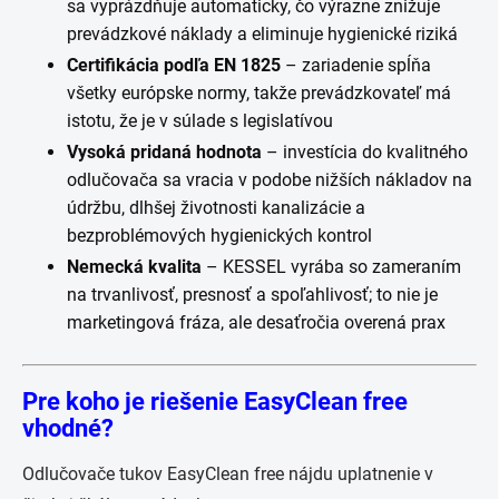
sa vyprázdňuje automaticky, čo výrazne znižuje
prevádzkové náklady a eliminuje hygienické riziká
Certifikácia podľa EN 1825
– zariadenie spĺňa
všetky európske normy, takže prevádzkovateľ má
istotu, že je v súlade s legislatívou
Vysoká pridaná hodnota
– investícia do kvalitného
odlučovača sa vracia v podobe nižších nákladov na
údržbu, dlhšej životnosti kanalizácie a
bezproblémových hygienických kontrol
Nemecká kvalita
– KESSEL vyrába so zameraním
na trvanlivosť, presnosť a spoľahlivosť; to nie je
marketingová fráza, ale desaťročia overená prax
Pre koho je riešenie EasyClean free
vhodné?
Odlučovače tukov EasyClean free nájdu uplatnenie v