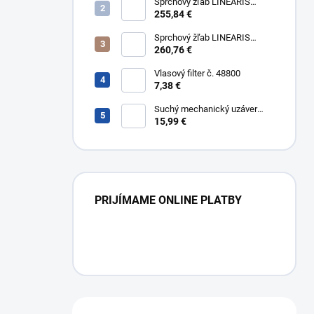
304
Sprchový žľab LINEARIS
Compact č. 45600.64M, L 85
255,84 €
cm, nerezový rám a rošt AISI
304
Sprchový žľab LINEARIS
Compact č. 45600.65M, L 95
260,76 €
cm, nerezový rám a rošt AISI
304
Vlasový filter č. 48800
7,38 €
Suchý mechanický uzáver
Multistop č. 48400,
15,99 €
protizápachový uzáver
PRIJÍMAME ONLINE PLATBY