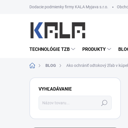
Prejsť na obsah
Dodacie podmienky firmy KALA Myjava s.r.o.
Obcho
TECHNOLÓGIE TZB
PRODUKTY
BLO
Domov
BLOG
Ako ochrániť odtokový žľab v kúpe
Bočný panel
VYHĽADÁVANIE
Hľadať