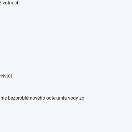
životnosť
čistôt
anie bezproblémového odtekania vody zo