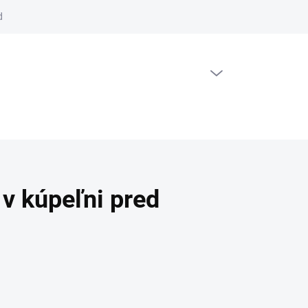
dajov
PRÁZDNY KOŠÍK
NÁKUPNÝ KOŠÍK
 v kúpeľni pred