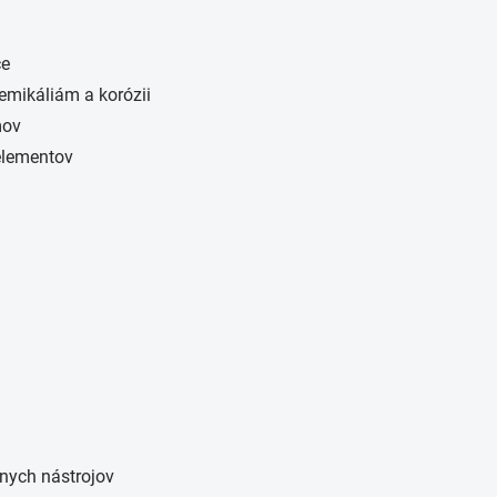
ce
emikáliám a korózii
mov
 elementov
lnych nástrojov