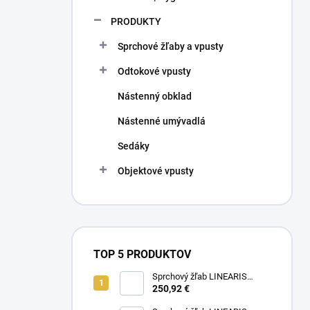
PRODUKTY
Sprchové žľaby a vpusty
Odtokové vpusty
Nástenný obklad
Nástenné umývadlá
Sedáky
Objektové vpusty
TOP 5 PRODUKTOV
Sprchový žľab LINEARIS
Compact č. 45600.63M, L 75
250,92 €
cm, nerezový rám a rošt AISI