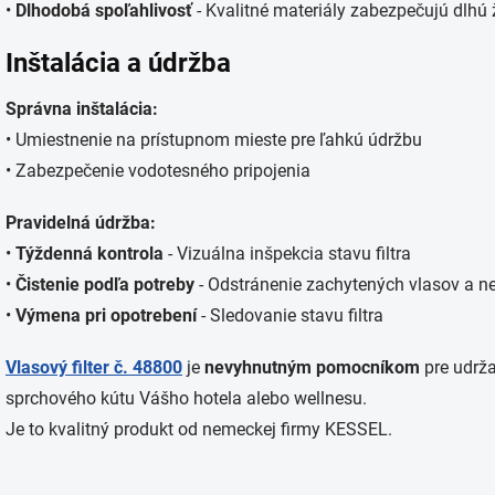
•
Dlhodobá spoľahlivosť
- Kvalitné materiály zabezpečujú dlhú 
Inštalácia a údržba
Správna inštalácia:
• Umiestnenie na prístupnom mieste pre ľahkú údržbu
• Zabezpečenie vodotesného pripojenia
Pravidelná údržba:
•
Týždenná kontrola
- Vizuálna inšpekcia stavu filtra
•
Čistenie podľa potreby
- Odstránenie zachytených vlasov a ne
•
Výmena pri opotrebení
- Sledovanie stavu filtra
Vlasový filter č. 48800
je
nevyhnutným pomocníkom
pre udrž
sprchového kútu Vášho hotela alebo wellnesu.
Je to kvalitný produkt od nemeckej firmy KESSEL.