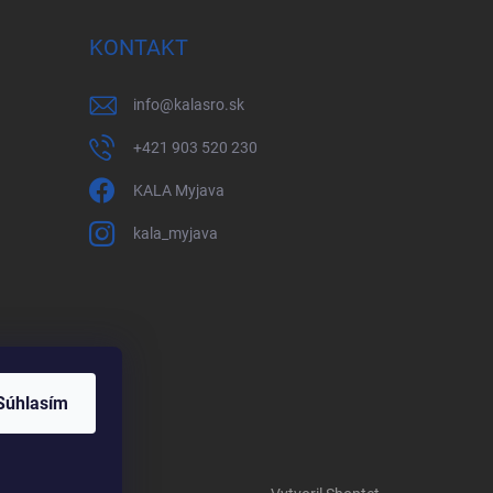
KONTAKT
info
@
kalasro.sk
+421 903 520 230
KALA Myjava
kala_myjava
Súhlasím