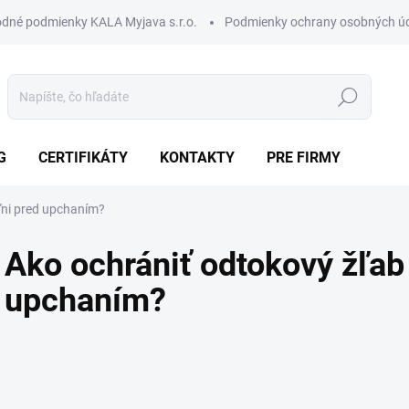
dné podmienky KALA Myjava s.r.o.
Podmienky ochrany osobných ú
Hľadať
G
CERTIFIKÁTY
KONTAKTY
PRE FIRMY
ľni pred upchaním?
Ako ochrániť odtokový žľab
upchaním?