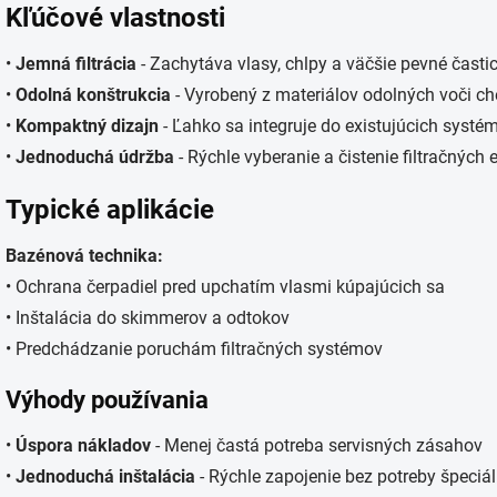
Kľúčové vlastnosti
•
Jemná filtrácia
- Zachytáva vlasy, chlpy a väčšie pevné časti
•
Odolná konštrukcia
- Vyrobený z materiálov odolných voči ch
•
Kompaktný dizajn
- Ľahko sa integruje do existujúcich systé
•
Jednoduchá údržba
- Rýchle vyberanie a čistenie filtračných
Typické aplikácie
Bazénová technika:
• Ochrana čerpadiel pred upchatím vlasmi kúpajúcich sa
• Inštalácia do skimmerov a odtokov
• Predchádzanie poruchám filtračných systémov
Výhody používania
•
Úspora nákladov
- Menej častá potreba servisných zásahov
•
Jednoduchá inštalácia
- Rýchle zapojenie bez potreby špeciá