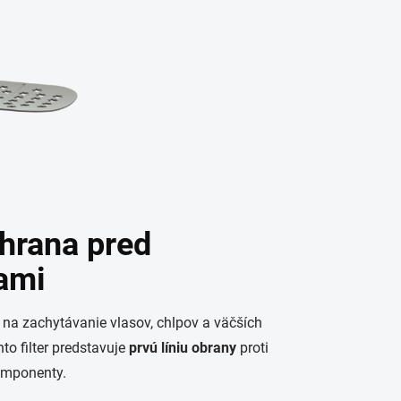
chrana pred
ami
 na zachytávanie vlasov, chlpov a väčších
o filter predstavuje
prvú líniu obrany
proti
komponenty.