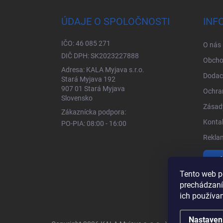
ÚDAJE O SPOLOČNOSTI
INF
IČO: 46 085 271
O nás
DIČ DPH: SK2023227888
Obcho
Adresa: KALA Myjava s.r.o.
Dodac
Stará Myjava 192
907 01 Stará Myjava
Ochra
Slovensko
Zásady
Zákaznícka podpora:
Kontak
PO-PIA: 08:00 - 16:00
Rekla
Vrá
Tento web p
prechádzaní
ich používa
Nastaven