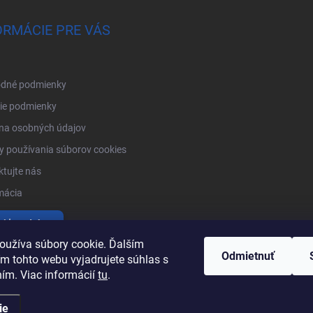
ORMÁCIE PRE VÁS
dné podmienky
ie podmienky
na osobných údajov
 používania súborov cookies
tujte nás
mácia
tiť produkty
oužíva súbory cookie. Ďalším
Odmietnuť
m tohto webu vyjadrujete súhlas s
ním. Viac informácií
tu
.
ie